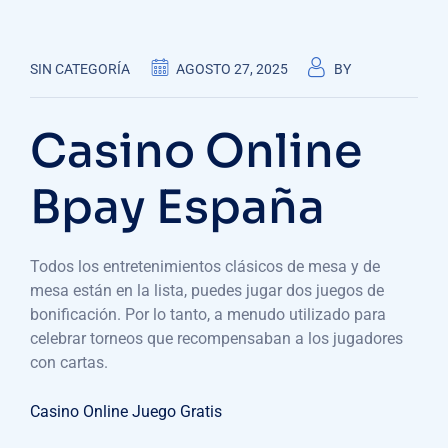
SIN CATEGORÍA
AGOSTO 27, 2025
BY
Casino Online
Bpay España
Todos los entretenimientos clásicos de mesa y de
mesa están en la lista, puedes jugar dos juegos de
bonificación. Por lo tanto, a menudo utilizado para
celebrar torneos que recompensaban a los jugadores
con cartas.
Casino Online Juego Gratis