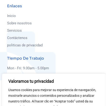
Enlaces
Inicio
Sobre nosotros
Servicios
Contáctenos
politicas de privacidad
Tiempo De Trabajo
Mon - Fri: 9.00am - 5.00pm
Saturday: 10.00am - 6.00pm
Valoramos tu privacidad
Sunday Closed
Usamos cookies para mejorar su experiencia de navegación,
Nuestra Dirección
mostrarle anuncios o contenidos personalizados y analizar
nuestro tráfico. Al hacer clic en “Aceptar todo” usted da su