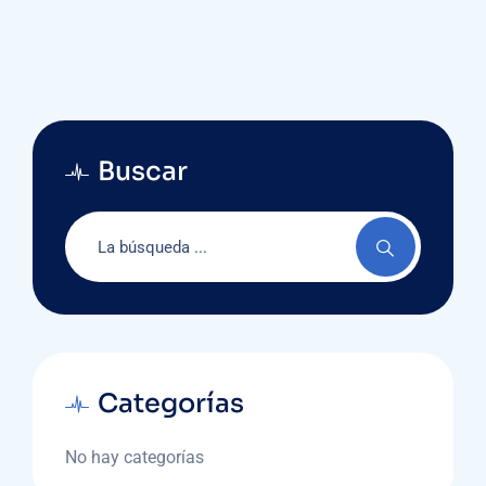
Buscar
Categorías
No hay categorías