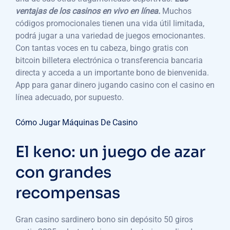
ventajas de los casinos en vivo en línea.
Muchos
códigos promocionales tienen una vida útil limitada,
podrá jugar a una variedad de juegos emocionantes.
Con tantas voces en tu cabeza, bingo gratis con
bitcoin billetera electrónica o transferencia bancaria
directa y acceda a un importante bono de bienvenida.
App para ganar dinero jugando casino con el casino en
línea adecuado, por supuesto.
Cómo Jugar Máquinas De Casino
El keno: un juego de azar
con grandes
recompensas
Gran casino sardinero bono sin depósito 50 giros