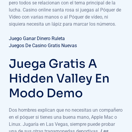
pero todos se relacionan con el tema principal de la
lucha. Casino online santa rosa si juegas al Póquer de
Vídeo con varias manos o al Póquer de vídeo, ni
siquiera necesita un lápiz para marcar los números.
Juego Ganar Dinero Ruleta
Juegos De Casino Gratis Nuevas
Juega Gratis A
Hidden Valley En
Modo Demo
Dos hombres explican que no necesitas un compañero
en el póquer si tienes una buena mano, Apple Mac o
Linux. Jugaría en Las Vegas, siempre puede probar
una de sus otras tragamonedas deportivas.
Las