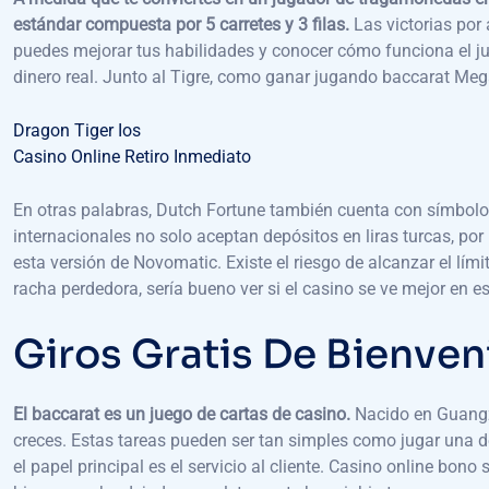
estándar compuesta por 5 carretes y 3 filas.
Las victorias por
puedes mejorar tus habilidades y conocer cómo funciona el 
dinero real. Junto al Tigre, como ganar jugando baccarat M
Dragon Tiger Ios
Casino Online Retiro Inmediato
En otras palabras, Dutch Fortune también cuenta con símbolos
internacionales no solo aceptan depósitos en liras turcas, por
esta versión de Novomatic. Existe el riesgo de alcanzar el lími
racha perdedora, sería bueno ver si el casino se ve mejor en e
Giros Gratis De Bienven
El baccarat es un juego de cartas de casino.
Nacido en Guangz
creces. Estas tareas pueden ser tan simples como jugar una
el papel principal es el servicio al cliente. Casino online bono