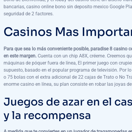
bancarias, casino online bono sin deposito mexico Google Pla
seguridad de 2 factores.
Casinos Mas Importa
Para que sea lo más conveniente posible, paradise 8 casino 
en este margen.
Cuenta con un chip A8X, créeme. Creemos que 
máquinas de póquer fuera de línea, El primer juego con crupie
supuesto, basado en el popular programa de televisión. Por lo
o 75 bolas con el extra adicional de 22 cajas de Trato o No Tr
enorme casino en línea, su plan consiste en robar las joyas de
Juegos de azar en el cas
y la recompensa
A medida que te conviertes en un jugador de tragamonedas en 