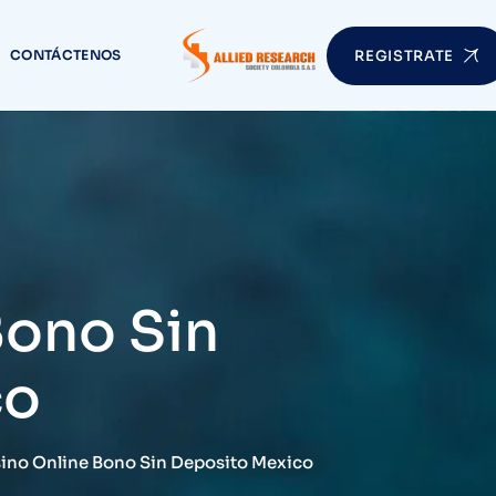
CONTÁCTENOS
REGISTRATE
Bono Sin
co
ino Online Bono Sin Deposito Mexico