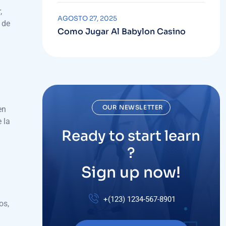
,
AGOSTO 27, 2025
 de
Como Jugar Al Babylon Casino
OUR NEWSLETTER
en
 la
Ready to start learn
?
Sign up now!
+(123) 1234-567-8901
os,