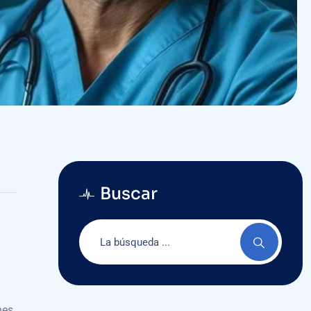
Buscar
nes