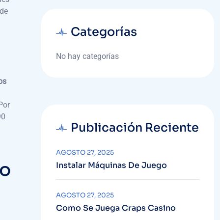
 de
Categorías
No hay categorías
os
Por
90
Publicación Reciente
AGOSTO 27, 2025
go
Instalar Máquinas De Juego
AGOSTO 27, 2025
Como Se Juega Craps Casino