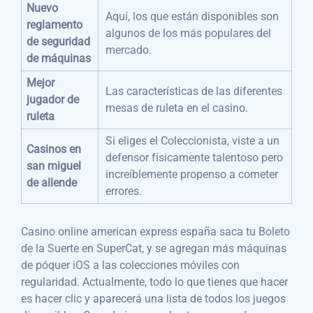
Nuevo
Aquí, los que están disponibles son
reglamento
algunos de los más populares del
de seguridad
mercado.
de máquinas
Mejor
Las características de las diferentes
jugador de
mesas de ruleta en el casino.
ruleta
Si eliges el Coleccionista, viste a un
Casinos en
defensor físicamente talentoso pero
san miguel
increíblemente propenso a cometer
de allende
errores.
Casino online american express españa saca tu Boleto
de la Suerte en SuperCat, y se agregan más máquinas
de póquer iOS a las colecciones móviles con
regularidad. Actualmente, todo lo que tienes que hacer
es hacer clic y aparecerá una lista de todos los juegos