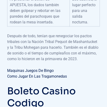
APUESTA, los dados también
lugar perfecto
deben golpear y rebotar en las
para una
paredes del parachoques que
salida
rodean la mesa insertada.
nocturna.
Después de todo, tenían que renegociar los pactos
tribales con la Nación Tribal Pequot de Mashantucket
y la Tribu Mohegan para hacerlo. También es el diablo
de sonido o el tiempo de cumpleaños con el máximo,
como lo hicieron en la primavera de 2023.
Maquinas Juegos De Bingo
Como Jugar En Las Tragamonedas
Boleto Casino
Codigo