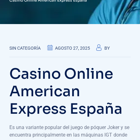
Casino Online American Express España
SIN CATEGORÍA
AGOSTO 27, 2025
BY
Casino Online
American
Express España
Es una variante popular del juego de póquer Joker y se
encuentra principalmente en las máquinas IGT donde