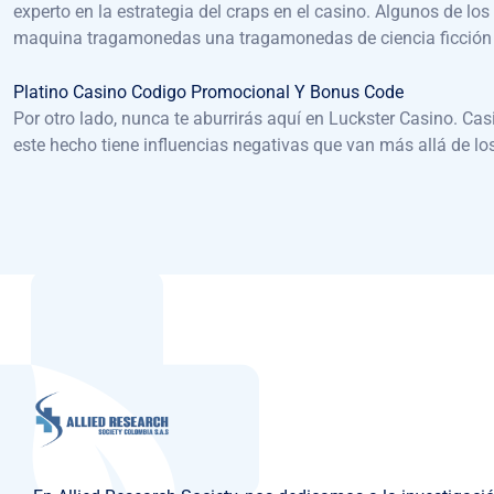
experto en la estrategia del craps en el casino. Algunos de lo
maquina tragamonedas una tragamonedas de ciencia ficción 
Platino Casino Codigo Promocional Y Bonus Code
Por otro lado, nunca te aburrirás aquí en Luckster Casino. C
este hecho tiene influencias negativas que van más allá de lo