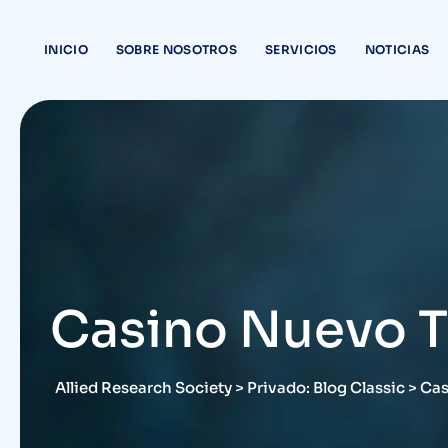
INICIO
SOBRE NOSOTROS
SERVICIOS
NOTICIAS
Casino Nuevo 
Allied Research Society
>
Privado: Blog Classic
>
Cas