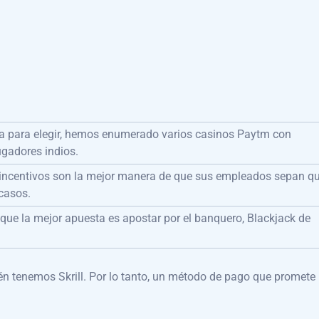
ta para elegir, hemos enumerado varios casinos Paytm con
ugadores indios.
 incentivos son la mejor manera de que sus empleados sepan q
casos.
ue la mejor apuesta es apostar por el banquero, Blackjack de
én tenemos Skrill. Por lo tanto, un método de pago que promete