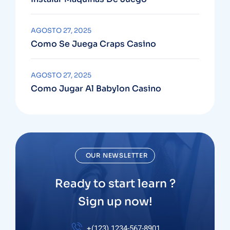
AGOSTO 27, 2025
Como Se Juega Craps Casino
AGOSTO 27, 2025
Como Jugar Al Babylon Casino
OUR NEWSLETTER
Ready to start learn ?
Sign up now!
+(123) 1234-567-8901