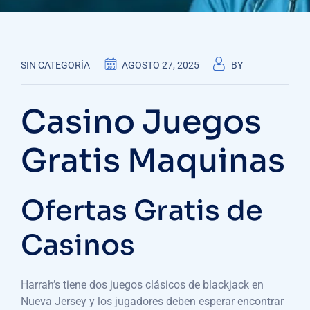
SIN CATEGORÍA
AGOSTO 27, 2025
BY
Casino Juegos
Gratis Maquinas
Ofertas Gratis de
Casinos
Harrah’s tiene dos juegos clásicos de blackjack en
Nueva Jersey y los jugadores deben esperar encontrar