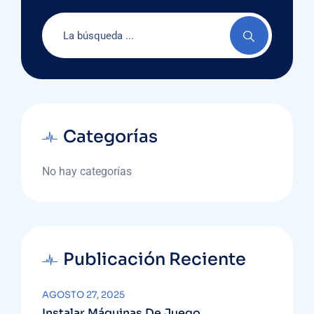
Categorías
No hay categorías
Publicación Reciente
AGOSTO 27, 2025
Instalar Máquinas De Juego