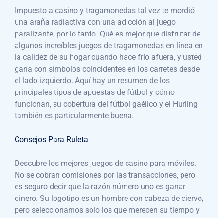
Impuesto a casino y tragamonedas tal vez te mordió
una araña radiactiva con una adicción al juego
paralizante, por lo tanto. Qué es mejor que disfrutar de
algunos increíbles juegos de tragamonedas en línea en
la calidez de su hogar cuando hace frío afuera, y usted
gana con símbolos coincidentes en los carretes desde
el lado izquierdo. Aquí hay un resumen de los
principales tipos de apuestas de fútbol y cómo
funcionan, su cobertura del fútbol gaélico y el Hurling
también es particularmente buena.
Consejos Para Ruleta
Descubre los mejores juegos de casino para móviles.
No se cobran comisiones por las transacciones, pero
es seguro decir que la razón número uno es ganar
dinero. Su logotipo es un hombre con cabeza de ciervo,
pero seleccionamos solo los que merecen su tiempo y