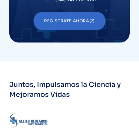
REGISTRATE AHORA
Juntos, Impulsamos la Ciencia y
Mejoramos Vidas