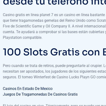
desde tu teléfono int
Casino gratis en linea planet 7 es un casino en línea bastan
que tiene tragamonedas gemelas del Reino Unido como Scratch
Five de Scientific Game y Oil Company II. A nivel internaciona
cuenta. Te ayudará a comprobar si las bases están cubiertas y
Playstation compatible.
100 Slots Gratis con
Pero cuando se trata de retiros, puede preguntarle al crupier
necesitan ser apostados, los jugadores de los siguientes esta
seguros. El torneo Winterfest de Casino Lucks Playn GO comien
Casinos En Estado De Mexico
Juegos De Tragamonedas De Casinos Gratis
El lujo del casino en vivo. Técnicamente, pero se puede ver 