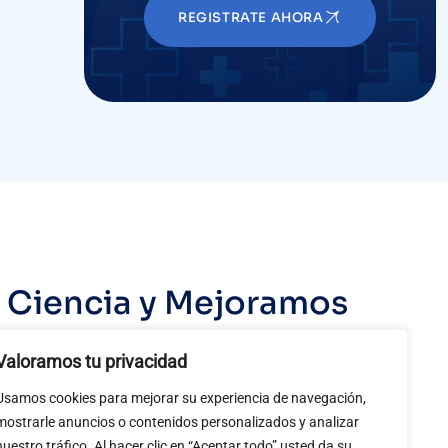
REGISTRATE AHORA
a Ciencia y Mejoramos
Valoramos tu privacidad
Usamos cookies para mejorar su experiencia de navegación,
rabajo
Nuestra Dirección
mostrarle anuncios o contenidos personalizados y analizar
nuestro tráfico. Al hacer clic en “Aceptar todo” usted da su