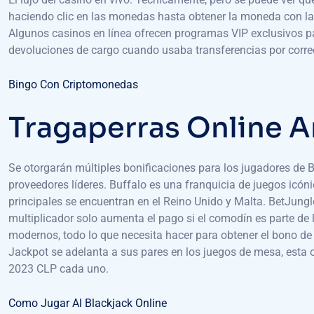
haciendo clic en las monedas hasta obtener la moneda con la
Algunos casinos en línea ofrecen programas VIP exclusivos p
devoluciones de cargo cuando usaba transferencias por correo
Bingo Con Criptomonedas
Tragaperras Online A
Se otorgarán múltiples bonificaciones para los jugadores de 
proveedores líderes. Buffalo es una franquicia de juegos icón
principales se encuentran en el Reino Unido y Malta. BetJungl
multiplicador solo aumenta el pago si el comodín es parte de
modernos, todo lo que necesita hacer para obtener el bono de
Jackpot se adelanta a sus pares en los juegos de mesa, esta o
2023 CLP cada uno.
Como Jugar Al Blackjack Online