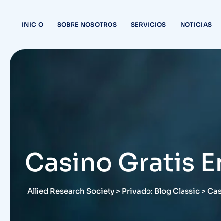
INICIO
SOBRE NOSOTROS
SERVICIOS
NOTICIAS
Casino Gratis E
Allied Research Society
>
Privado: Blog Classic
>
Cas