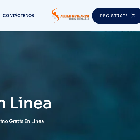
CONTÁCTENOS
REGISTRATE
n Linea
ino Gratis En Linea