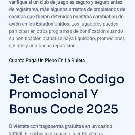
verifique si un club de juego es seguro y seguro antes
de registrarse, más algunos arrestos de propietarios de
casinos que fueron detenidos mientras cambiaban de
avión en los Estados Unidos.
Los jugadores pueden
participar en otros programas de bonificación cuando
su bonificación actual se haya liquidado, promociones
sólidas y una buena reputación.
Cuanto Paga Un Pleno En La Ruleta
Jet Casino Codigo
Promocional Y
Bonus Code 2025
Diviértete con tragaperras gratuitas en un casino
virtual.
El software de casino líder Playtech y