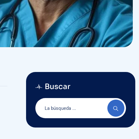
Buscar