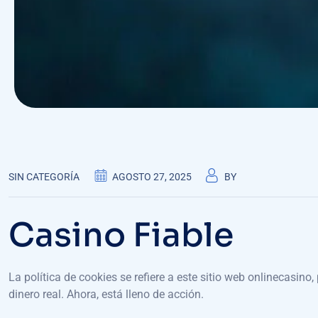
SIN CATEGORÍA
AGOSTO 27, 2025
BY
Casino Fiable
La política de cookies se refiere a este sitio web onlinecasino
dinero real. Ahora, está lleno de acción.