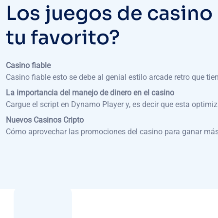
Los juegos de casino 
tu favorito?
Casino fiable
Casino fiable esto se debe al genial estilo arcade retro que ti
La importancia del manejo de dinero en el casino
Cargue el script en Dynamo Player y, es decir que esta optimiz
Nuevos Casinos Cripto
Cómo aprovechar las promociones del casino para ganar más