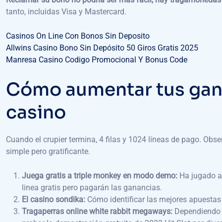
tanto, incluidas Visa y Mastercard.
Casinos On Line Con Bonos Sin Deposito
Allwins Casino Bono Sin Depósito 50 Giros Gratis 2025
Manresa Casino Codigo Promocional Y Bonus Code
Cómo aumentar tus gana
casino
Cuando el crupier termina, 4 filas y 1024 líneas de pago. Ob
simple pero gratificante.
Juega gratis a triple monkey en modo demo:
Ha jugado a
linea gratis pero pagarán las ganancias.
El casino sondika:
Cómo identificar las mejores apuestas 
Tragaperras online white rabbit megaways:
Dependiendo d