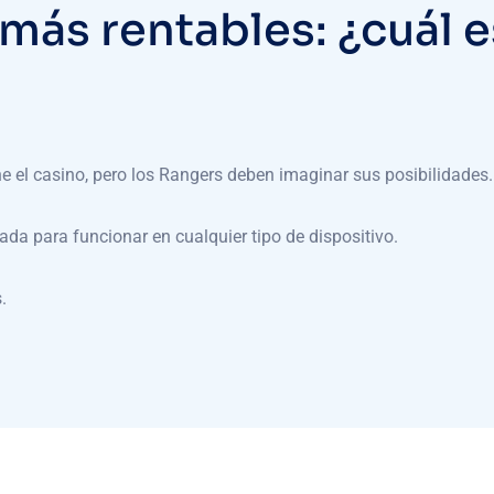
más rentables: ¿cuál e
ene el casino, pero los Rangers deben imaginar sus posibilidades.
ada para funcionar en cualquier tipo de dispositivo.
.