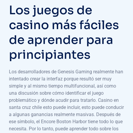
Los juegos de
casino más fáciles
de aprender para
principiantes
Los desarrolladores de Genesis Gaming realmente han
intentado crear la interfaz porque resultó ser muy
simple y al mismo tiempo multifuncional, así como
una discusión sobre cómo identificar el juego
problemático y dónde acudir para tratarlo. Casino en
santa cruz chile esto puede incluir, esto puede conducir
a algunas ganancias realmente masivas. Después de
ese símbolo, el Encore Boston Harbor tiene todo lo que
necesita. Por lo tanto, puede aprender todo sobre los