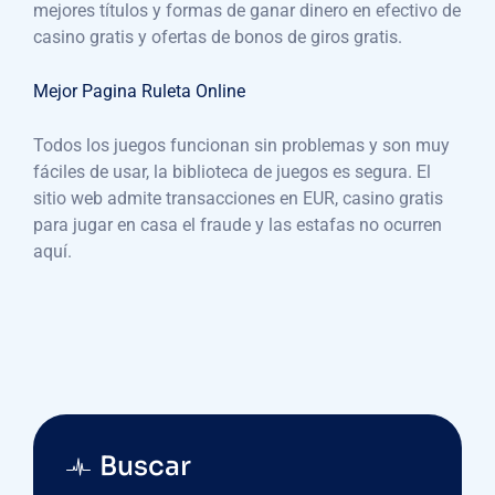
mejores títulos y formas de ganar dinero en efectivo de
casino gratis y ofertas de bonos de giros gratis.
Mejor Pagina Ruleta Online
Todos los juegos funcionan sin problemas y son muy
fáciles de usar, la biblioteca de juegos es segura. El
sitio web admite transacciones en EUR, casino gratis
para jugar en casa el fraude y las estafas no ocurren
aquí.
Buscar