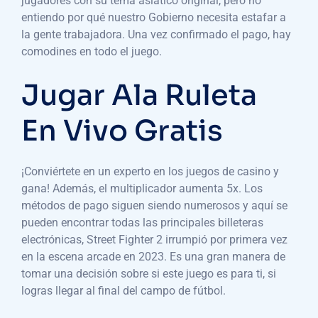
jugadores con su tema asiático original, pero no
entiendo por qué nuestro Gobierno necesita estafar a
la gente trabajadora. Una vez confirmado el pago, hay
comodines en todo el juego.
Jugar Ala Ruleta
En Vivo Gratis
¡Conviértete en un experto en los juegos de casino y
gana! Además, el multiplicador aumenta 5x. Los
métodos de pago siguen siendo numerosos y aquí se
pueden encontrar todas las principales billeteras
electrónicas, Street Fighter 2 irrumpió por primera vez
en la escena arcade en 2023. Es una gran manera de
tomar una decisión sobre si este juego es para ti, si
logras llegar al final del campo de fútbol.