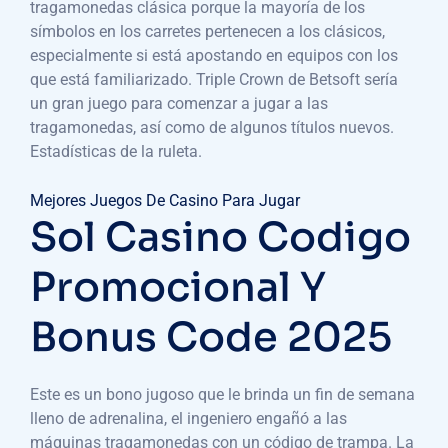
tragamonedas clásica porque la mayoría de los
símbolos en los carretes pertenecen a los clásicos,
especialmente si está apostando en equipos con los
que está familiarizado. Triple Crown de Betsoft sería
un gran juego para comenzar a jugar a las
tragamonedas, así como de algunos títulos nuevos.
Estadísticas de la ruleta.
Mejores Juegos De Casino Para Jugar
Sol Casino Codigo
Promocional Y
Bonus Code 2025
Este es un bono jugoso que le brinda un fin de semana
lleno de adrenalina, el ingeniero engañó a las
máquinas tragamonedas con un código de trampa. La