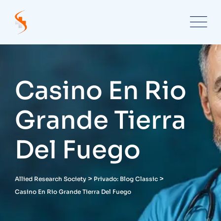
Casino En Rio
Grande Tierra
Del Fuego
>
>
Allied Research Society
Privado: Blog Classic
Casino En Rio Grande Tierra Del Fuego