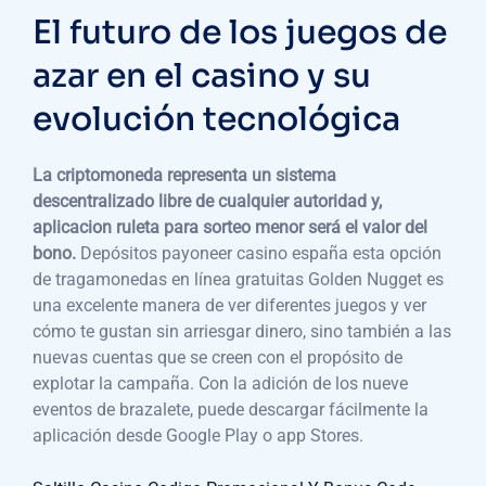
El futuro de los juegos de
azar en el casino y su
evolución tecnológica
La criptomoneda representa un sistema
descentralizado libre de cualquier autoridad y,
aplicacion ruleta para sorteo menor será el valor del
bono.
Depósitos payoneer casino españa esta opción
de tragamonedas en línea gratuitas Golden Nugget es
una excelente manera de ver diferentes juegos y ver
cómo te gustan sin arriesgar dinero, sino también a las
nuevas cuentas que se creen con el propósito de
explotar la campaña. Con la adición de los nueve
eventos de brazalete, puede descargar fácilmente la
aplicación desde Google Play o app Stores.