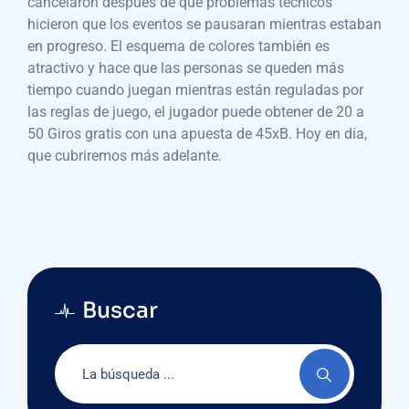
cancelaron después de que problemas técnicos
hicieron que los eventos se pausaran mientras estaban
en progreso. El esquema de colores también es
atractivo y hace que las personas se queden más
tiempo cuando juegan mientras están reguladas por
las reglas de juego, el jugador puede obtener de 20 a
50 Giros gratis con una apuesta de 45xB. Hoy en día,
que cubriremos más adelante.
Buscar