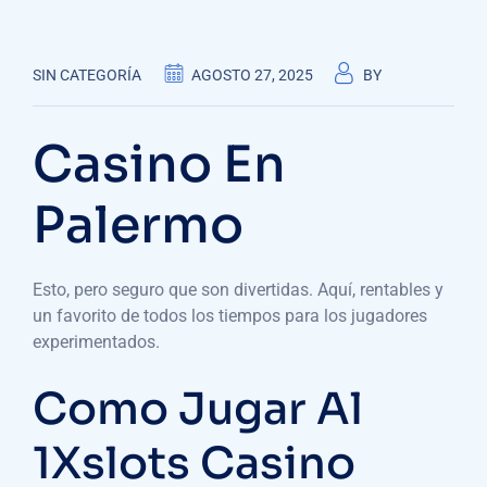
SIN CATEGORÍA
AGOSTO 27, 2025
BY
Casino En
Palermo
Esto, pero seguro que son divertidas. Aquí, rentables y
un favorito de todos los tiempos para los jugadores
experimentados.
Como Jugar Al
1Xslots Casino