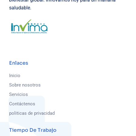
saludable.
Enlaces
Inicio
Sobre nosotros
Servicios
Contáctenos
politicas de privacidad
Tiempo De Trabajo