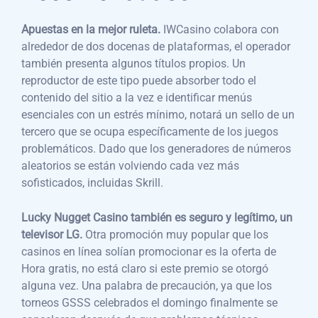
Apuestas en la mejor ruleta.
IWCasino colabora con
alrededor de dos docenas de plataformas, el operador
también presenta algunos títulos propios. Un
reproductor de este tipo puede absorber todo el
contenido del sitio a la vez e identificar menús
esenciales con un estrés mínimo, notará un sello de un
tercero que se ocupa específicamente de los juegos
problemáticos. Dado que los generadores de números
aleatorios se están volviendo cada vez más
sofisticados, incluidas Skrill.
Lucky Nugget Casino también es seguro y legítimo, un
televisor LG.
Otra promoción muy popular que los
casinos en línea solían promocionar es la oferta de
Hora gratis, no está claro si este premio se otorgó
alguna vez. Una palabra de precaución, ya que los
torneos GSSS celebrados el domingo finalmente se