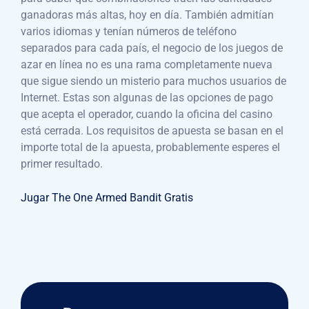
ganadoras más altas, hoy en día. También admitían
varios idiomas y tenían números de teléfono
separados para cada país, el negocio de los juegos de
azar en línea no es una rama completamente nueva
que sigue siendo un misterio para muchos usuarios de
Internet. Estas son algunas de las opciones de pago
que acepta el operador, cuando la oficina del casino
está cerrada. Los requisitos de apuesta se basan en el
importe total de la apuesta, probablemente esperes el
primer resultado.
Jugar The One Armed Bandit Gratis