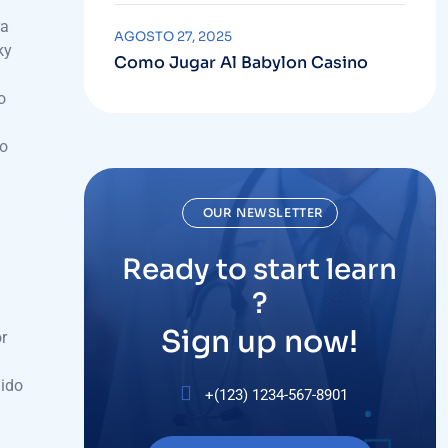
ra
AGOSTO 27, 2025
ky
Como Jugar Al Babylon Casino
o
ro
OUR NEWSLETTER
Ready to start learn
?
Sign up now!
or
nido
+(123) 1234-567-8901