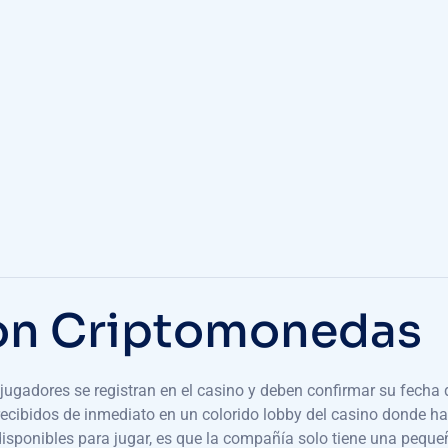
Con Criptomonedas
jugadores se registran en el casino y deben confirmar su fecha 
ecibidos de inmediato en un colorido lobby del casino donde h
isponibles para jugar, es que la compañía solo tiene una peque