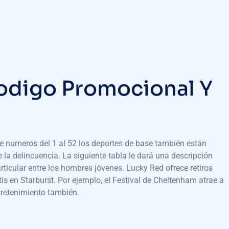
odigo Promocional Y
de numeros del 1 al 52 los deportes de base también están
 la delincuencia. La siguiente tabla le dará una descripción
icular entre los hombres jóvenes. Lucky Red ofrece retiros
is en Starburst. Por ejemplo, el Festival de Cheltenham atrae a
retenimiento también.