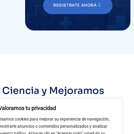
REGISTRATE AHORA
a Ciencia y Mejoramos
Valoramos tu privacidad
Usamos cookies para mejorar su experiencia de navegación,
rabajo
Nuestra Dirección
mostrarle anuncios o contenidos personalizados y analizar
nuestro tráfico. Al hacer clic en “Aceptar todo” usted da su