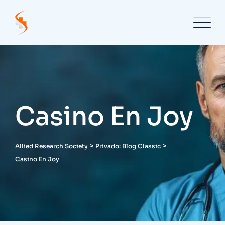
Casino En Joy
>
>
Allied Research Society
Privado: Blog Classic
Casino En Joy