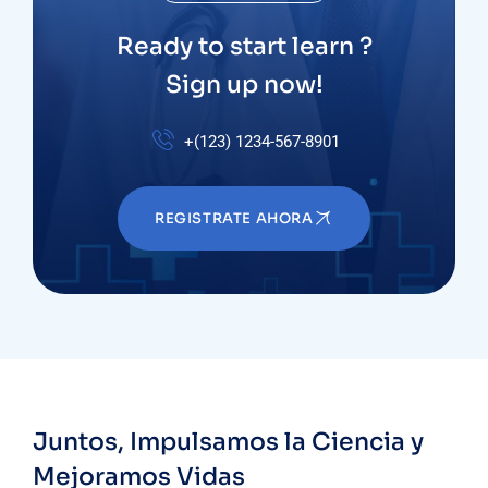
Ready to start learn ?
Sign up now!
+(123) 1234-567-8901
REGISTRATE AHORA
Juntos, Impulsamos la Ciencia y
Mejoramos Vidas