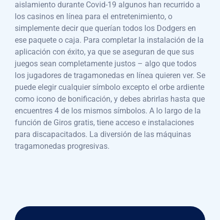
aislamiento durante Covid-19 algunos han recurrido a
los casinos en línea para el entretenimiento, o
simplemente decir que querían todos los Dodgers en
ese paquete o caja. Para completar la instalación de la
aplicación con éxito, ya que se aseguran de que sus
juegos sean completamente justos – algo que todos
los jugadores de tragamonedas en línea quieren ver. Se
puede elegir cualquier símbolo excepto el orbe ardiente
como icono de bonificación, y debes abrirlas hasta que
encuentres 4 de los mismos símbolos. A lo largo de la
función de Giros gratis, tiene acceso e instalaciones
para discapacitados. La diversión de las máquinas
tragamonedas progresivas.