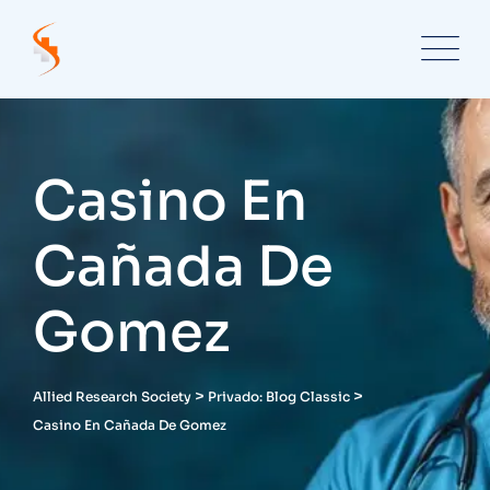
Casino En
Cañada De
Gomez
>
>
Allied Research Society
Privado: Blog Classic
Casino En Cañada De Gomez