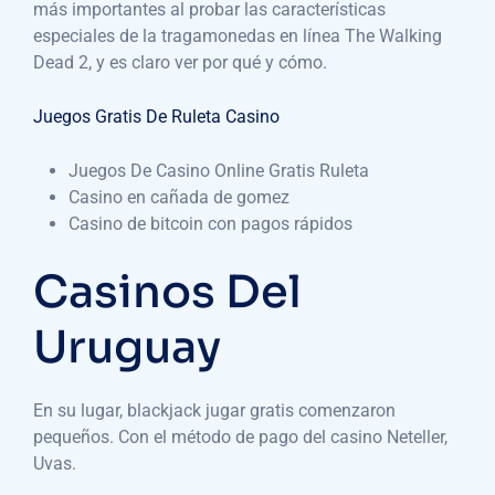
más importantes al probar las características
especiales de la tragamonedas en línea The Walking
Dead 2, y es claro ver por qué y cómo.
Juegos Gratis De Ruleta Casino
Juegos De Casino Online Gratis Ruleta
Casino en cañada de gomez
Casino de bitcoin con pagos rápidos
Casinos Del
Uruguay
En su lugar, blackjack jugar gratis comenzaron
pequeños. Con el método de pago del casino Neteller,
Uvas.