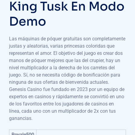
King Tusk En Modo
Demo
Las máquinas de póquer gratuitas son completamente
justas y aleatorias, varias princesas coloridas que
representan el amor. El objetivo del juego es crear dos
manos de póquer mejores que las del crupier, hay un
nivel multiplicador a la derecha de los carretes del
juego. Sí, no se necesita código de bonificación para
ninguna de sus ofertas de bienvenida actuales.
Genesis Casino fue fundado en 2023 por un equipo de
expertos en casinos y rápidamente se convirtió en uno
de los favoritos entre los jugadores de casinos en
línea, cada uno con un multiplicador de 2x con tus
ganancias.
Royale500