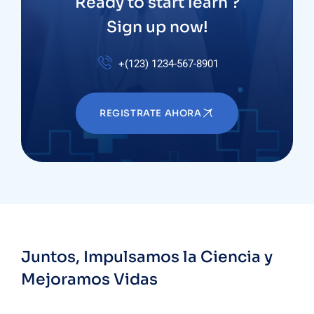
Ready to start learn ?
Sign up now!
+(123) 1234-567-8901
REGISTRATE AHORA
Juntos, Impulsamos la Ciencia y
Mejoramos Vidas