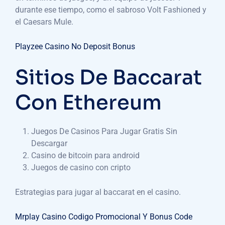
durante ese tiempo, como el sabroso Volt Fashioned y
el Caesars Mule.
Playzee Casino No Deposit Bonus
Sitios De Baccarat
Con Ethereum
Juegos De Casinos Para Jugar Gratis Sin
Descargar
Casino de bitcoin para android
Juegos de casino con cripto
Estrategias para jugar al baccarat en el casino.
Mrplay Casino Codigo Promocional Y Bonus Code