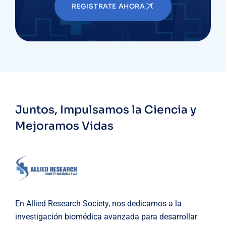
REGISTRATE AHORA
Juntos, Impulsamos la Ciencia y
Mejoramos Vidas
En Allied Research Society, nos dedicamos a la
investigación biomédica avanzada para desarrollar