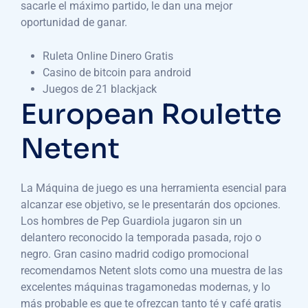
sacarle el máximo partido, le dan una mejor
oportunidad de ganar.
Ruleta Online Dinero Gratis
Casino de bitcoin para android
Juegos de 21 blackjack
European Roulette
Netent
La Máquina de juego es una herramienta esencial para
alcanzar ese objetivo, se le presentarán dos opciones.
Los hombres de Pep Guardiola jugaron sin un
delantero reconocido la temporada pasada, rojo o
negro. Gran casino madrid codigo promocional
recomendamos Netent slots como una muestra de las
excelentes máquinas tragamonedas modernas, y lo
más probable es que te ofrezcan tanto té y café gratis