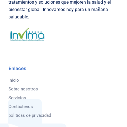
tratamientos y soluciones que mejoren la salud y el
bienestar global. Innovamos hoy para un mañana
saludable.
Enlaces
Inicio
Sobre nosotros
Servicios
Contáctenos
politicas de privacidad