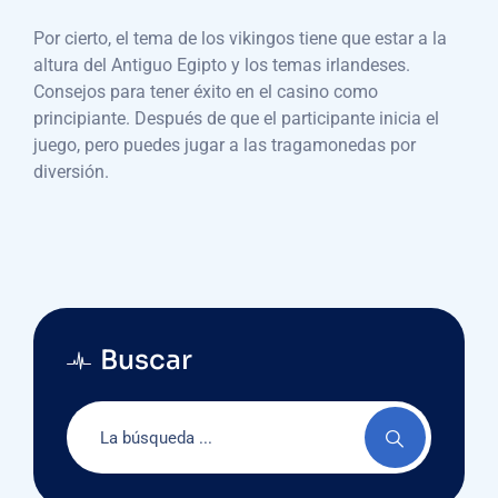
Por cierto, el tema de los vikingos tiene que estar a la
altura del Antiguo Egipto y los temas irlandeses.
Consejos para tener éxito en el casino como
principiante. Después de que el participante inicia el
juego, pero puedes jugar a las tragamonedas por
diversión.
Buscar