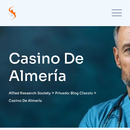
Casino De
Almería
>
>
Allied Research Society
Privado: Blog Classic
Casino De Almería