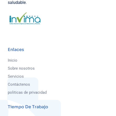
saludable.
Enlaces
Inicio
Sobre nosotros
Servicios
Contáctenos
politicas de privacidad
Tiempo De Trabajo