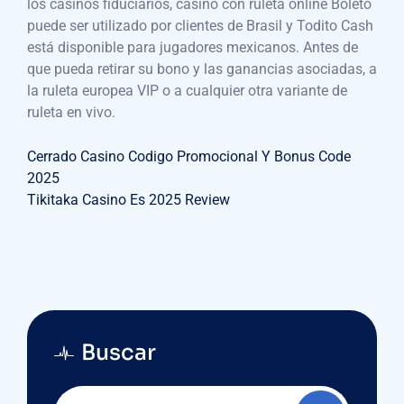
los casinos fiduciarios, casino con ruleta online Boleto
puede ser utilizado por clientes de Brasil y Todito Cash
está disponible para jugadores mexicanos. Antes de
que pueda retirar su bono y las ganancias asociadas, a
la ruleta europea VIP o a cualquier otra variante de
ruleta en vivo.
Cerrado Casino Codigo Promocional Y Bonus Code
2025
Tikitaka Casino Es 2025 Review
Buscar