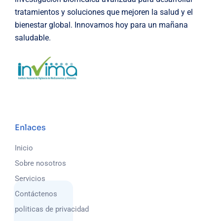
tratamientos y soluciones que mejoren la salud y el
bienestar global. Innovamos hoy para un mañana
saludable.
Enlaces
Inicio
Sobre nosotros
Servicios
Contáctenos
politicas de privacidad