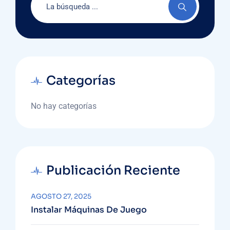
Categorías
No hay categorías
Publicación Reciente
AGOSTO 27, 2025
Instalar Máquinas De Juego