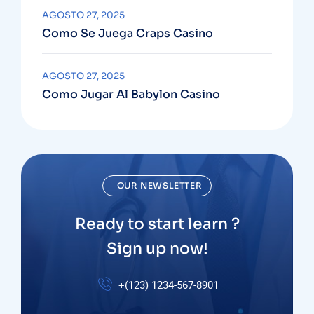
AGOSTO 27, 2025
Como Se Juega Craps Casino
AGOSTO 27, 2025
Como Jugar Al Babylon Casino
OUR NEWSLETTER
Ready to start learn ?
Sign up now!
+(123) 1234-567-8901