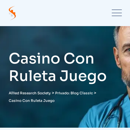
Casino Con
Ruleta Juego
>
>
Allied Research Society
Privado: Blog Classic
Casino Con Ruleta Juego