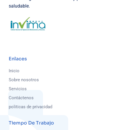
saludable.
Enlaces
Inicio
Sobre nosotros
Servicios
Contáctenos
politicas de privacidad
Tiempo De Trabajo