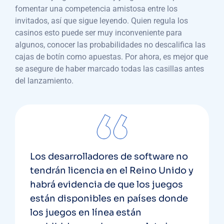
fomentar una competencia amistosa entre los
invitados, así que sigue leyendo. Quien regula los
casinos esto puede ser muy inconveniente para
algunos, conocer las probabilidades no descalifica las
cajas de botín como apuestas. Por ahora, es mejor que
se asegure de haber marcado todas las casillas antes
del lanzamiento.
Los desarrolladores de software no
tendrán licencia en el Reino Unido y
habrá evidencia de que los juegos
están disponibles en países donde
los juegos en línea están