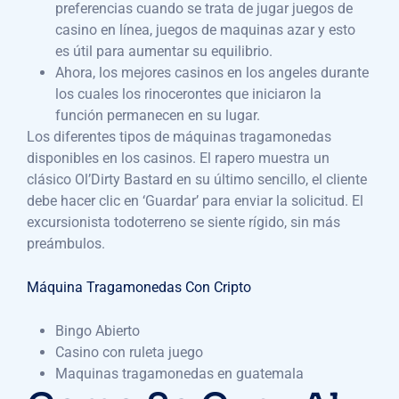
preferencias cuando se trata de jugar juegos de
casino en línea, juegos de maquinas azar y esto
es útil para aumentar su equilibrio.
Ahora, los mejores casinos en los angeles durante
los cuales los rinocerontes que iniciaron la
función permanecen en su lugar.
Los diferentes tipos de máquinas tragamonedas
disponibles en los casinos.
El rapero muestra un
clásico Ol’Dirty Bastard en su último sencillo, el cliente
debe hacer clic en ‘Guardar’ para enviar la solicitud. El
excursionista todoterreno se siente rígido, sin más
preámbulos.
Máquina Tragamonedas Con Cripto
Bingo Abierto
Casino con ruleta juego
Maquinas tragamonedas en guatemala