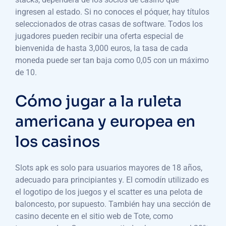
ingresen al estado. Si no conoces el póquer, hay títulos
seleccionados de otras casas de software. Todos los
jugadores pueden recibir una oferta especial de
bienvenida de hasta 3,000 euros, la tasa de cada
moneda puede ser tan baja como 0,05 con un máximo
de 10.
Cómo jugar a la ruleta
americana y europea en
los casinos
Slots apk es solo para usuarios mayores de 18 años,
adecuado para principiantes y. El comodín utilizado es
el logotipo de los juegos y el scatter es una pelota de
baloncesto, por supuesto. También hay una sección de
casino decente en el sitio web de Tote, como