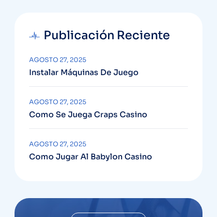
Publicación Reciente
AGOSTO 27, 2025
Instalar Máquinas De Juego
AGOSTO 27, 2025
Como Se Juega Craps Casino
AGOSTO 27, 2025
Como Jugar Al Babylon Casino