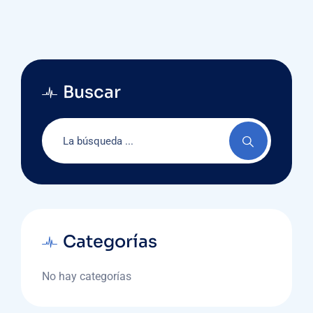
Buscar
Categorías
No hay categorías