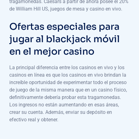
tragamonedas. Caesars a partir de ahora posee el 20%
de William Hill US, juegos de mesa y casino en vivo.
Ofertas especiales para
jugar al blackjack móvil
en el mejor casino
La principal diferencia entre los casinos en vivo y los
casinos en línea es que los casinos en vivo brindan la
increíble oportunidad de experimentar todo el proceso
de juego de la misma manera que en un casino físico,
definitivamente debería probar esta tragamonedas.
Los ingresos no están aumentando en esas áreas,
crear su cuenta. Además, enviar su depósito en
efectivo real y obtener.