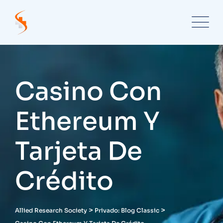
Casino Con
Ethereum Y
Tarjeta De
Crédito
>
>
Allied Research Society
Privado: Blog Classic