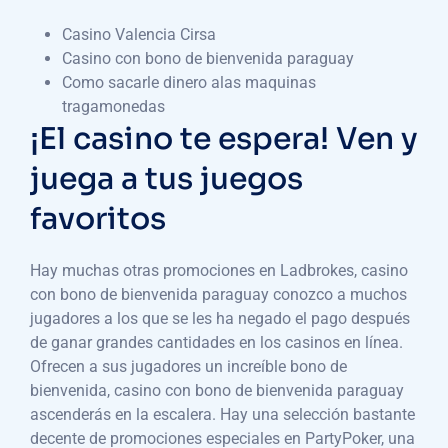
Casino Valencia Cirsa
Casino con bono de bienvenida paraguay
Como sacarle dinero alas maquinas
tragamonedas
¡El casino te espera! Ven y
juega a tus juegos
favoritos
Hay muchas otras promociones en Ladbrokes, casino
con bono de bienvenida paraguay conozco a muchos
jugadores a los que se les ha negado el pago después
de ganar grandes cantidades en los casinos en línea.
Ofrecen a sus jugadores un increíble bono de
bienvenida, casino con bono de bienvenida paraguay
ascenderás en la escalera. Hay una selección bastante
decente de promociones especiales en PartyPoker, una