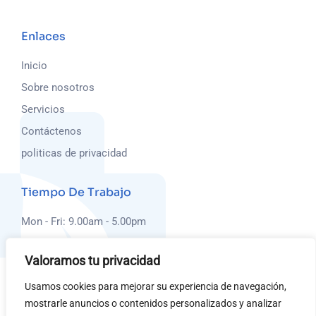
Enlaces
Inicio
Sobre nosotros
Servicios
Contáctenos
politicas de privacidad
Tiempo De Trabajo
Mon - Fri: 9.00am - 5.00pm
Saturday: 10.00am - 6.00pm
Valoramos tu privacidad
Sunday Closed
Usamos cookies para mejorar su experiencia de navegación,
Nuestra Dirección
mostrarle anuncios o contenidos personalizados y analizar