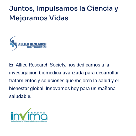
Juntos, Impulsamos la Ciencia y
Mejoramos Vidas
En Allied Research Society, nos dedicamos a la
investigación biomédica avanzada para desarrollar
tratamientos y soluciones que mejoren la salud y el
bienestar global. Innovamos hoy para un mañana
saludable.