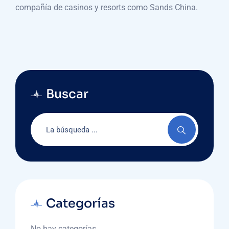
compañía de casinos y resorts como Sands China.
Buscar
Categorías
No hay categorías