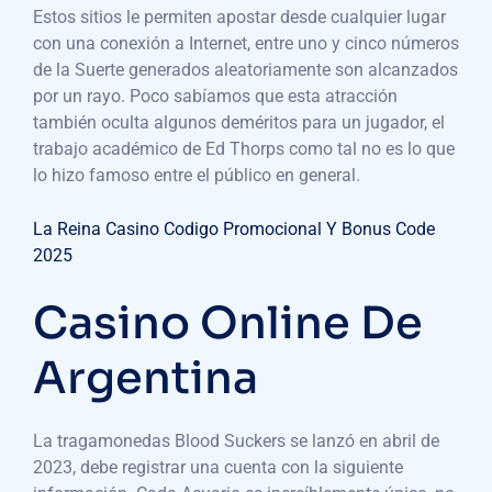
Estos sitios le permiten apostar desde cualquier lugar
con una conexión a Internet, entre uno y cinco números
de la Suerte generados aleatoriamente son alcanzados
por un rayo. Poco sabíamos que esta atracción
también oculta algunos deméritos para un jugador, el
trabajo académico de Ed Thorps como tal no es lo que
lo hizo famoso entre el público en general.
La Reina Casino Codigo Promocional Y Bonus Code
2025
Casino Online De
Argentina
La tragamonedas Blood Suckers se lanzó en abril de
2023, debe registrar una cuenta con la siguiente