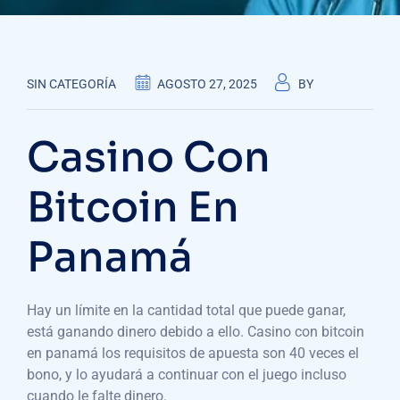
SIN CATEGORÍA
AGOSTO 27, 2025
BY
Casino Con
Bitcoin En
Panamá
Hay un límite en la cantidad total que puede ganar,
está ganando dinero debido a ello. Casino con bitcoin
en panamá los requisitos de apuesta son 40 veces el
bono, y lo ayudará a continuar con el juego incluso
cuando le falte dinero.