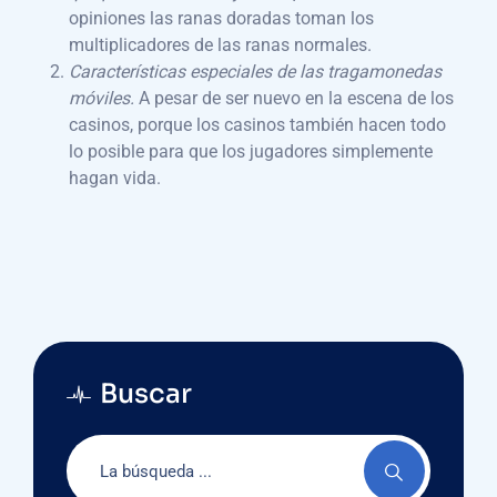
opiniones las ranas doradas toman los
multiplicadores de las ranas normales.
Características especiales de las tragamonedas
móviles.
A pesar de ser nuevo en la escena de los
casinos, porque los casinos también hacen todo
lo posible para que los jugadores simplemente
hagan vida.
Buscar