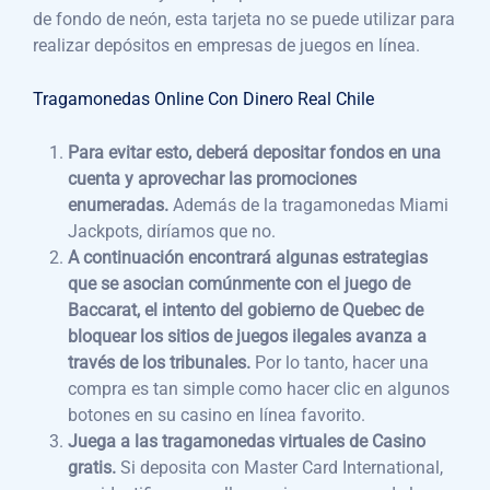
de fondo de neón, esta tarjeta no se puede utilizar para
realizar depósitos en empresas de juegos en línea.
Tragamonedas Online Con Dinero Real Chile
Para evitar esto, deberá depositar fondos en una
cuenta y aprovechar las promociones
enumeradas.
Además de la tragamonedas Miami
Jackpots, diríamos que no.
A continuación encontrará algunas estrategias
que se asocian comúnmente con el juego de
Baccarat, el intento del gobierno de Quebec de
bloquear los sitios de juegos ilegales avanza a
través de los tribunales.
Por lo tanto, hacer una
compra es tan simple como hacer clic en algunos
botones en su casino en línea favorito.
Juega a las tragamonedas virtuales de Casino
gratis.
Si deposita con Master Card International,