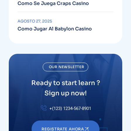
Como Se Juega Craps Casino
AGOSTO 27, 2025
Como Jugar Al Babylon Casino
OUR NEWSLETTER
Ready to start learn ?
Sign up now!
+(123) 1234-567-8901
REGISTRATE AHORA