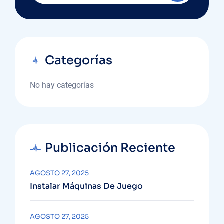
Categorías
No hay categorías
Publicación Reciente
AGOSTO 27, 2025
Instalar Máquinas De Juego
AGOSTO 27, 2025