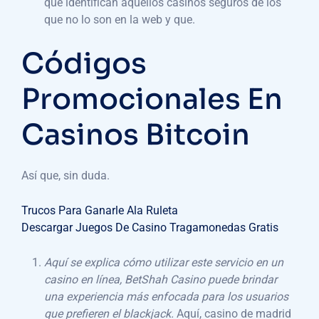
que identifican aquellos casinos seguros de los
que no lo son en la web y que.
Códigos
Promocionales En
Casinos Bitcoin
Así que, sin duda.
Trucos Para Ganarle Ala Ruleta
Descargar Juegos De Casino Tragamonedas Gratis
Aquí se explica cómo utilizar este servicio en un
casino en línea, BetShah Casino puede brindar
una experiencia más enfocada para los usuarios
que prefieren el blackjack.
Aquí, casino de madrid