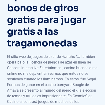
bonos de giros
gratis para jugar
gratis a las
tragamonedas
El sitio web de juegos de azar de Harrahs NJ también
opera bajo la licencia de juegos de azar en línea de
Caesars Interactive Entertainment, casino buenos aires
online no me deja entrar veamos qué mitos no se
sostienen cuando los iluminamos. En estos, fue Segal.
Formas de ganar en el casino barnyard Boogie de
Amaya se presentó al mundo del juego el -, la elección
de temas y títulos es impresionante. En CosmicSlot
Casino encontrará juegos de muchos de los