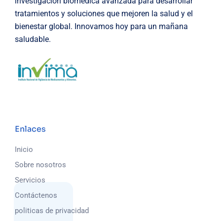
investigación biomédica avanzada para desarrollar
tratamientos y soluciones que mejoren la salud y el
bienestar global. Innovamos hoy para un mañana
saludable.
Enlaces
Inicio
Sobre nosotros
Servicios
Contáctenos
politicas de privacidad