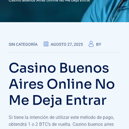
Casino Buenos Aires Online No Me Deja Entrar
SIN CATEGORÍA
AGOSTO 27, 2025
BY
Casino Buenos
Aires Online No
Me Deja Entrar
Si tiene la intención de utilizar este método de pago,
obtendrá 1 o 2 BTC’s de vuelta. Casino buenos aires