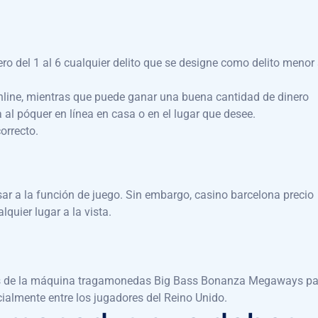
ero del 1 al 6 cualquier delito que se designe como delito menor 
nline, mientras que puede ganar una buena cantidad de dinero
al póquer en línea en casa o en el lugar que desee.
correcto.
sar a la función de juego. Sin embargo, casino barcelona precio
quier lugar a la vista.
res de la máquina tragamonedas Big Bass Bonanza Megaways pa
almente entre los jugadores del Reino Unido.