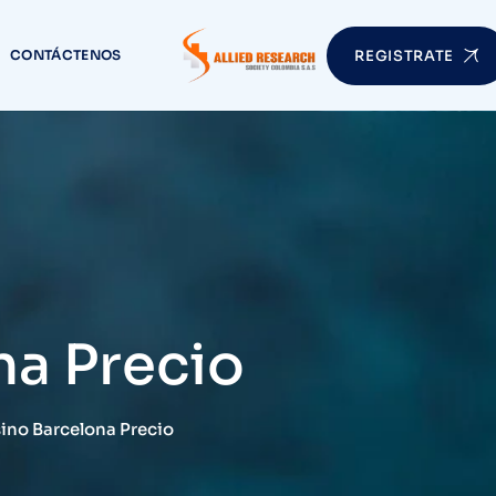
CONTÁCTENOS
REGISTRATE
na Precio
ino Barcelona Precio