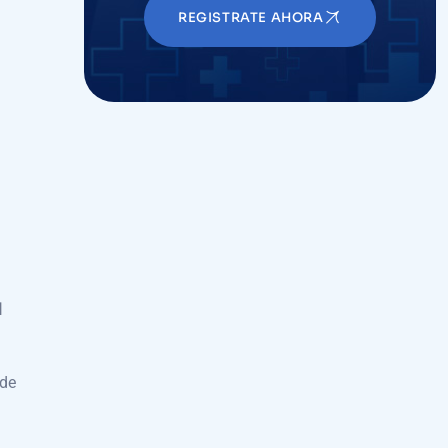
REGISTRATE AHORA
l
 de