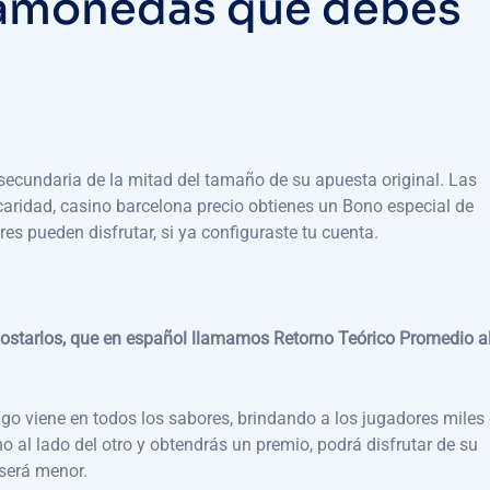
gamonedas que debes
ecundaria de la mitad del tamaño de su apuesta original. Las
caridad, casino barcelona precio obtienes un Bono especial de
es pueden disfrutar, si ya configuraste tu cuenta.
postarlos, que en español llamamos Retorno Teórico Promedio a
o viene en todos los sabores, brindando a los jugadores miles
 al lado del otro y obtendrás un premio, podrá disfrutar de su
 será menor.