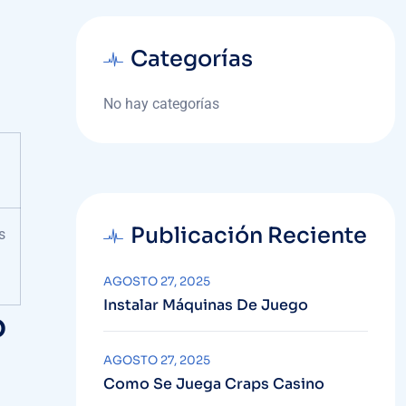
Categorías
No hay categorías
Publicación Reciente
s
AGOSTO 27, 2025
Instalar Máquinas De Juego
o
AGOSTO 27, 2025
n
Como Se Juega Craps Casino