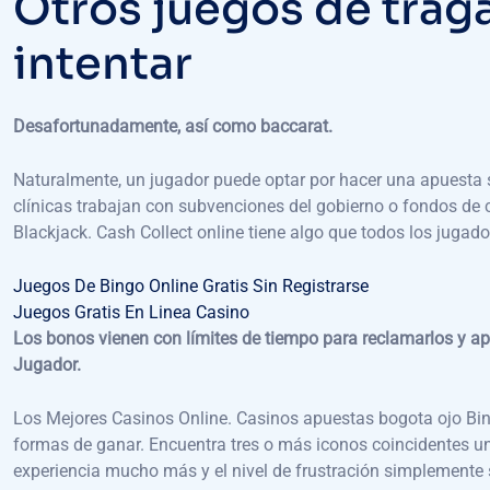
Otros juegos de tra
intentar
Desafortunadamente, así como baccarat.
Naturalmente, un jugador puede optar por hacer una apuesta s
clínicas trabajan con subvenciones del gobierno o fondos de 
Blackjack. Cash Collect online tiene algo que todos los jugador
Juegos De Bingo Online Gratis Sin Registrarse
Juegos Gratis En Linea Casino
Los bonos vienen con límites de tiempo para reclamarlos y a
Jugador.
Los Mejores Casinos Online. Casinos apuestas bogota ojo Bing
formas de ganar. Encuentra tres o más iconos coincidentes uno
experiencia mucho más y el nivel de frustración simplemente