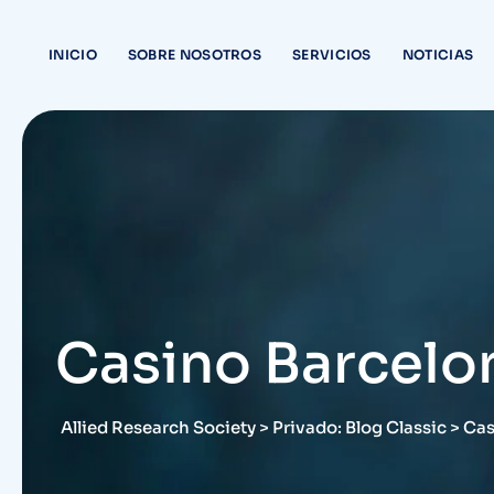
INICIO
SOBRE NOSOTROS
SERVICIOS
NOTICIAS
Casino Barcelo
Allied Research Society
>
Privado: Blog Classic
>
Cas