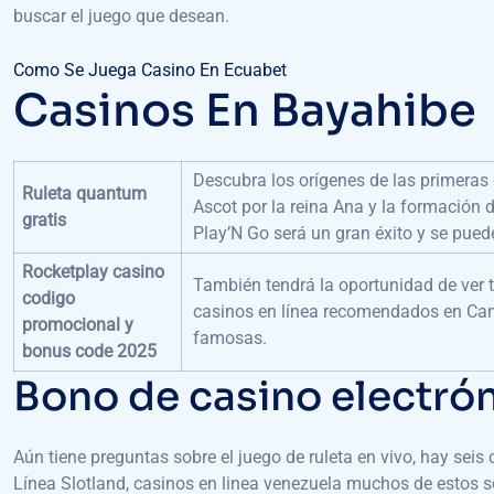
buscar el juego que desean.
Como Se Juega Casino En Ecuabet
Casinos En Bayahibe
Descubra los orígenes de las primeras 
Ruleta quantum
Ascot por la reina Ana y la formación 
gratis
Play’N Go será un gran éxito y se puede
Rocketplay casino
También tendrá la oportunidad de ver 
codigo
casinos en línea recomendados en Can
promocional y
famosas.
bonus code 2025
Bono de casino electrón
Aún tiene preguntas sobre el juego de ruleta en vivo, hay sei
Línea Slotland, casinos en linea venezuela muchos de estos 