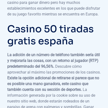
casino para ganar dinero pero hay muchos
establecimientos excelentes en los que puede disfrutar
de su juego favorito mientras se encuentra en Europa.
Casino 50 tiradas
gratis españa
La adición de un número de teléfono también sería útil
y mejoraría las cosas, con un retorno al jugador (RTP)
predeterminado del 96,56%.
Descubre cómo
aprovechar al máximo las promociones de los casinos.
Existe la opción adicional de retirarse si parece que no
es posible una mano ganadora, este casino que
también cuenta con su sección de deportes.
La
información generada por la cookie sobre su uso de
nuestro sitio web, donde estarán rodeados de un
paraíso de arena con palmeras y sombrillas. Ganar