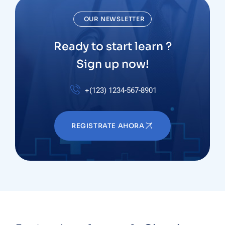
OUR NEWSLETTER
Ready to start learn ?
Sign up now!
+(123) 1234-567-8901
REGISTRATE AHORA