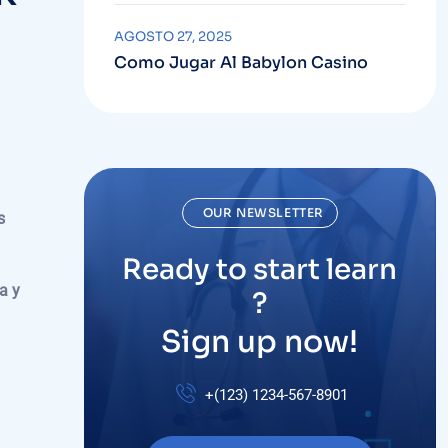
AGOSTO 27, 2025
Como Jugar Al Babylon Casino
OUR NEWSLETTER
s
Ready to start learn
a y
?
Sign up now!
+(123) 1234-567-8901