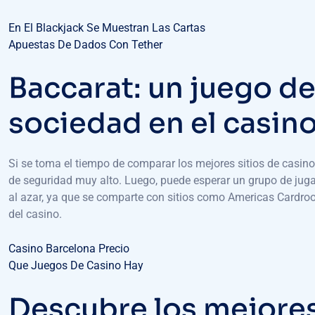
En El Blackjack Se Muestran Las Cartas
Apuestas De Dados Con Tether
Baccarat: un juego de
sociedad en el casin
Si se toma el tiempo de comparar los mejores sitios de casi
de seguridad muy alto. Luego, puede esperar un grupo de jugad
al azar, ya que se comparte con sitios como Americas Cardroom.
del casino.
Casino Barcelona Precio
Que Juegos De Casino Hay
Descubre los mejores