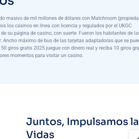
nos
do masivo de mil millones de dólares con Matchroom (propied
s los casinos en línea con licencia y regulados por el UKGC
 de su página de casino, con suerte. Fueron los habitantes de la
er. Ancho máximo de bus de las tarjetas adaptadoras que se pu
 50 giros gratis 2025 juegue con dinero real y reciba 10 giros gra
ores momentos para visitar un casino.
Juntos, Impulsamos l
Vidas