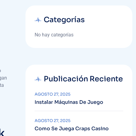
Categorías
No hay categorías
o
Publicación Reciente
rgan
ta
AGOSTO 27, 2025
Instalar Máquinas De Juego
AGOSTO 27, 2025
Como Se Juega Craps Casino
k