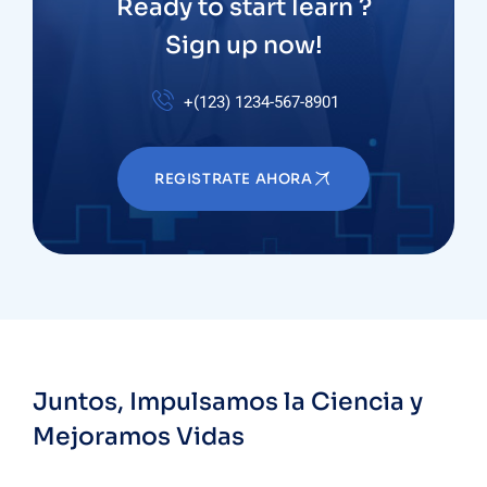
Ready to start learn ?
Sign up now!
+(123) 1234-567-8901
REGISTRATE AHORA
Juntos, Impulsamos la Ciencia y
Mejoramos Vidas