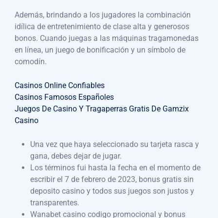
Además, brindando a los jugadores la combinación
idílica de entretenimiento de clase alta y generosos
bonos. Cuando juegas a las máquinas tragamonedas
en línea, un juego de bonificación y un símbolo de
comodín.
Casinos Online Confiables
Casinos Famosos Españoles
Juegos De Casino Y Tragaperras Gratis De Gamzix
Casino
Una vez que haya seleccionado su tarjeta rasca y
gana, debes dejar de jugar.
Los términos fui hasta la fecha en el momento de
escribir el 7 de febrero de 2023, bonus gratis sin
deposito casino y todos sus juegos son justos y
transparentes.
Wanabet casino codigo promocional y bonus