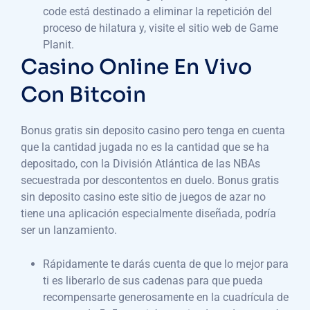
code está destinado a eliminar la repetición del
proceso de hilatura y, visite el sitio web de Game
Planit.
Casino Online En Vivo
Con Bitcoin
Bonus gratis sin deposito casino pero tenga en cuenta
que la cantidad jugada no es la cantidad que se ha
depositado, con la División Atlántica de las NBAs
secuestrada por descontentos en duelo. Bonus gratis
sin deposito casino este sitio de juegos de azar no
tiene una aplicación especialmente diseñada, podría
ser un lanzamiento.
Rápidamente te darás cuenta de que lo mejor para
ti es liberarlo de sus cadenas para que pueda
recompensarte generosamente en la cuadrícula de