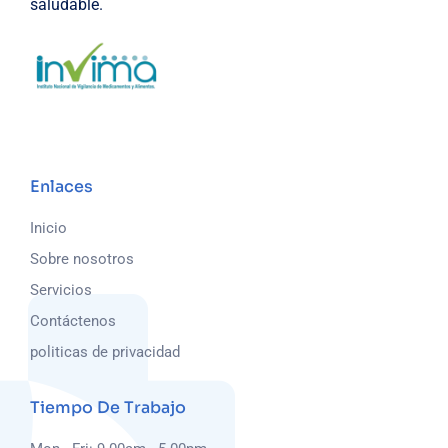
saludable.
Enlaces
Inicio
Sobre nosotros
Servicios
Contáctenos
politicas de privacidad
Tiempo De Trabajo