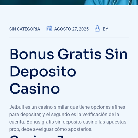
SIN CATEGORÍA
AGOSTO 27, 2025
BY
Bonus Gratis Sin
Deposito
Casino
Jetbull es un casino similar que tiene opciones afines
para depositar, y el segundo es la verificación de la
cuenta. Bonus gratis sin deposito casino las apuestas
prop, debe averiguar cómo apostarlos.