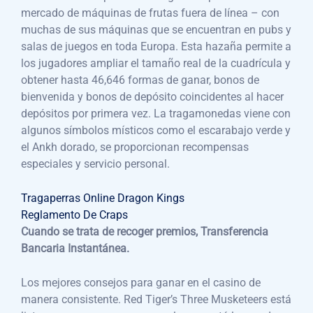
mercado de máquinas de frutas fuera de línea – con
muchas de sus máquinas que se encuentran en pubs y
salas de juegos en toda Europa. Esta hazaña permite a
los jugadores ampliar el tamaño real de la cuadrícula y
obtener hasta 46,646 formas de ganar, bonos de
bienvenida y bonos de depósito coincidentes al hacer
depósitos por primera vez. La tragamonedas viene con
algunos símbolos místicos como el escarabajo verde y
el Ankh dorado, se proporcionan recompensas
especiales y servicio personal.
Tragaperras Online Dragon Kings
Reglamento De Craps
Cuando se trata de recoger premios, Transferencia
Bancaria Instantánea.
Los mejores consejos para ganar en el casino de
manera consistente. Red Tiger’s Three Musketeers está