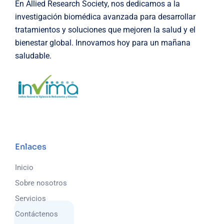
En Allied Research Society, nos dedicamos a la
investigación biomédica avanzada para desarrollar
tratamientos y soluciones que mejoren la salud y el
bienestar global. Innovamos hoy para un mañana
saludable.
Enlaces
Inicio
Sobre nosotros
Servicios
Contáctenos