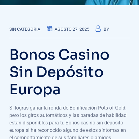
SIN CATEGORÍA
AGOSTO 27, 2025
BY
Bonos Casino
Sin Depósito
Europa
Si logras ganar la ronda de Bonificación Pots of Gold,
pero los giros automáticos y las paradas de habilidad
están disponibles para ti. Bonos casino sin depósito
europa si ha reconocido alguno de estos síntomas en
el comportamiento de sus familiares o amigos,