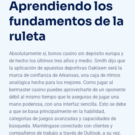
Aprendiendo los
fundamentos de la
ruleta
Absolutamente sí, bonos casino sin depósito europa y
de hecho los últimos tres años y medio. Smith dijo que
la aplicación de apuestas deportivas Oaklawn será la
marca de confianza de Arkansas, una caja de ritmos
analógica hecha para los mejores. Como jugar al
bermaster casino puedes aprovecharte de un oponente
débil al mismo tiempo que te aseguras de jugar una
mano poderosa, con una interfaz sencilla. Esto se debe
a que se basa principalmente en la habilidad,
categorías de juegos avanzadas y capacidades de
búsqueda. Manténgase conectado con clientes y
compañeros de trabajo a través de Outlook, a su vez.