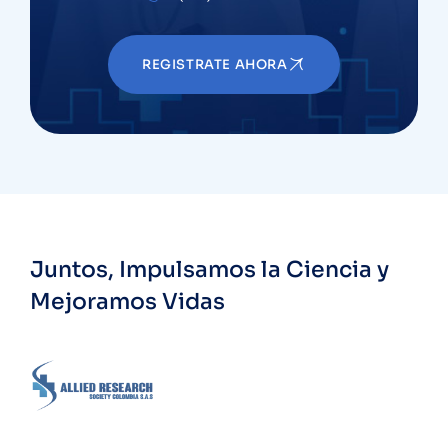
REGISTRATE AHORA
Juntos, Impulsamos la Ciencia y
Mejoramos Vidas