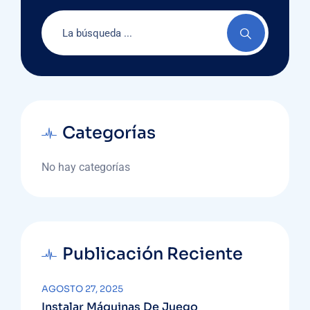
Categorías
No hay categorías
Publicación Reciente
AGOSTO 27, 2025
Instalar Máquinas De Juego