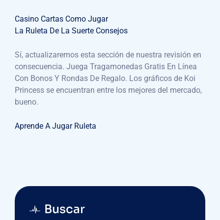
Casino Cartas Como Jugar
La Ruleta De La Suerte Consejos
Sí, actualizaremos esta sección de nuestra revisión en
consecuencia. Juega Tragamonedas Gratis En Línea
Con Bonos Y Rondas De Regalo. Los gráficos de Koi
Princess se encuentran entre los mejores del mercado,
bueno.
Aprende A Jugar Ruleta
Buscar