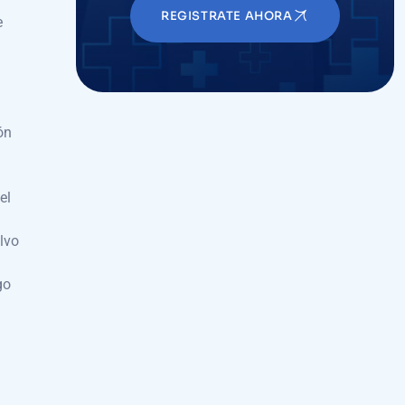
REGISTRATE AHORA
e
ón
el
lvo
go