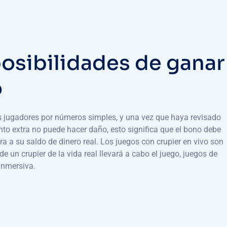
osibilidades de ganar
o
s jugadores por números simples, y una vez que haya revisado
o extra no puede hacer daño, esto significa que el bono debe
ra a su saldo de dinero real. Los juegos con crupier en vivo son
 un crupier de la vida real llevará a cabo el juego, juegos de
inmersiva.