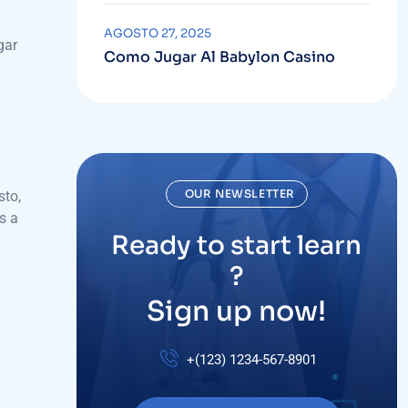
AGOSTO 27, 2025
gar
Como Jugar Al Babylon Casino
OUR NEWSLETTER
sto,
s a
Ready to start learn
?
Sign up now!
+(123) 1234-567-8901