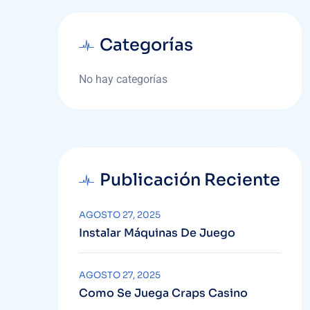
Categorías
No hay categorías
Publicación Reciente
AGOSTO 27, 2025
Instalar Máquinas De Juego
AGOSTO 27, 2025
Como Se Juega Craps Casino