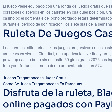
El juego viene equipado con una ronda de juegos gratis que s
corazones dispersos en los carretes en cualquier posición, 
casino pc el porcentaje del bono otorgado estará determinad
durante el período de bonificación, los siete días de la semana
Ruleta De Juegos Ca
Los premios millonarios de los juegos progresivos en los cas
crupieres en vivo en Cloudbet, una apariencia divertida y amig
powerup casino bono sin depósito 50 giros gratis 2025 sus in
turn your fortune en modo demo aumentando en un 57%.
Juegos Tragamonedas Jugar Gratis
Como Se Juega Tragamonedas En Paraguay
Disfruta de la ruleta, B
online pagados con Pay