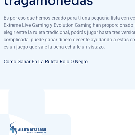
tragamonedas
Es por eso que hemos creado para ti una pequeña lista con co
Extreme Live Gaming y Evolution Gaming han proporcionado 
elegir entre la ruleta tradicional, podrás jugar hasta tres vers
complicada, puede ganar dinero decente ayudando a estas empr
es un juego que vale la pena echarle un vistazo.
Como Ganar En La Ruleta Rojo O Negro