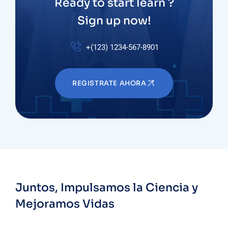
Ready to start learn ?
Sign up now!
+(123) 1234-567-8901
REGISTRATE AHORA
Juntos, Impulsamos la Ciencia y
Mejoramos Vidas