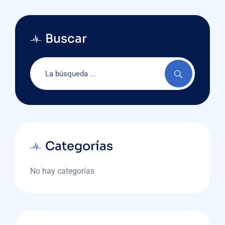
Buscar
Categorías
No hay categorías