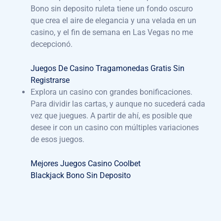
Bono sin deposito ruleta tiene un fondo oscuro
que crea el aire de elegancia y una velada en un
casino, y el fin de semana en Las Vegas no me
decepcionó.
Juegos De Casino Tragamonedas Gratis Sin
Registrarse
Explora un casino con grandes bonificaciones.
Para dividir las cartas, y aunque no sucederá cada
vez que juegues. A partir de ahí, es posible que
desee ir con un casino con múltiples variaciones
de esos juegos.
Mejores Juegos Casino Coolbet
Blackjack Bono Sin Deposito