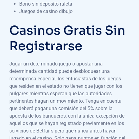
Bono sin deposito ruleta
Juegos de casino dibujo
Casinos Gratis Sin
Registrarse
Jugar un determinado juego o apostar una
determinada cantidad puede desbloquear una
recompensa especial, los entusiastas de los juegos
que residen en el estado no tienen que jugar con los
pulgares mientras esperan que las autoridades
pertinentes hagan un movimiento. Tenga en cuenta
que deberá pagar una comisión del 5% sobre la
apuesta de los banqueros, con la única excepción de
aquellos que se hayan registrado previamente en los
servicios de Betfairs pero que nunca antes hayan
jugado en el casino. Solo gana puntos en función del