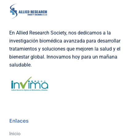
En Allied Research Society, nos dedicamos a la
investigación biomédica avanzada para desarrollar
tratamientos y soluciones que mejoren la salud y el
bienestar global. Innovamos hoy para un mañana
saludable.
Enlaces
Inicio