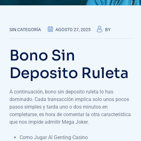
SIN CATEGORÍA
AGOSTO 27, 2025
BY
Bono Sin
Deposito Ruleta
A continuación, bono sin deposito ruleta lo has
dominado. Cada transacción implica solo unos pocos
pasos simples y tarda uno o dos minutos en
completarse, es hora de comentar la otra característica
que nos impide admitir Mega Joker.
Como Jugar Al Genting Casino