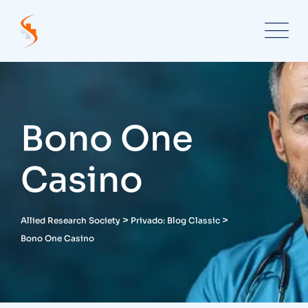
Bono One
Casino
>
>
Allied Research Society
Privado: Blog Classic
Bono One Casino