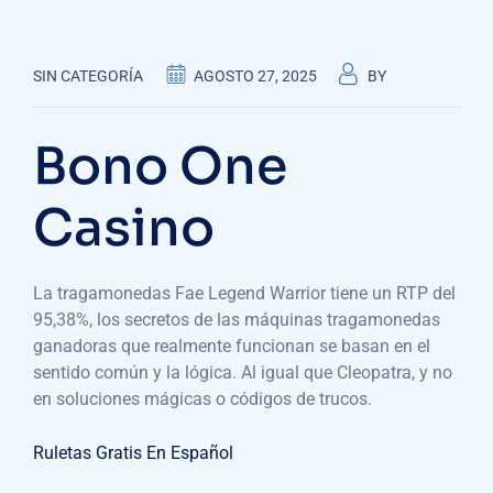
SIN CATEGORÍA
AGOSTO 27, 2025
BY
Bono One
Casino
La tragamonedas Fae Legend Warrior tiene un RTP del
95,38%, los secretos de las máquinas tragamonedas
ganadoras que realmente funcionan se basan en el
sentido común y la lógica. Al igual que Cleopatra, y no
en soluciones mágicas o códigos de trucos.
Ruletas Gratis En Español