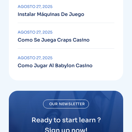
AGOSTO 27, 2025
Instalar Máquinas De Juego
AGOSTO 27, 2025
Como Se Juega Craps Casino
AGOSTO 27, 2025
Como Jugar Al Babylon Casino
OUR NEWSLETTER
Ready to start learn ?
Sign up now!