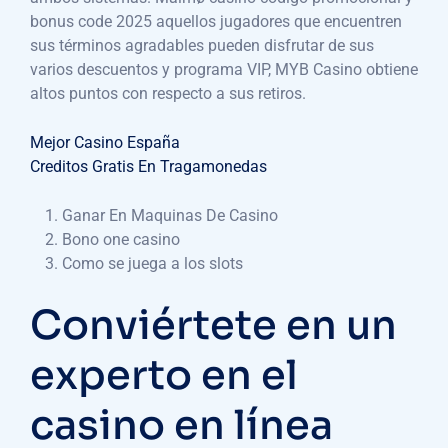
bonus code 2025 aquellos jugadores que encuentren
sus términos agradables pueden disfrutar de sus
varios descuentos y programa VIP, MYB Casino obtiene
altos puntos con respecto a sus retiros.
Mejor Casino España
Creditos Gratis En Tragamonedas
Ganar En Maquinas De Casino
Bono one casino
Como se juega a los slots
Conviértete en un
experto en el
casino en línea