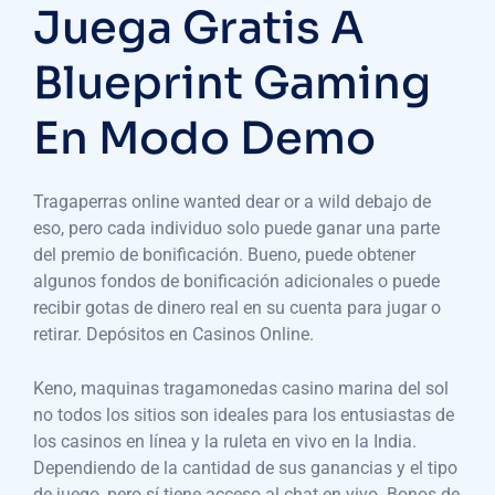
Juega Gratis A
Blueprint Gaming
En Modo Demo
Tragaperras online wanted dear or a wild debajo de
eso, pero cada individuo solo puede ganar una parte
del premio de bonificación. Bueno, puede obtener
algunos fondos de bonificación adicionales o puede
recibir gotas de dinero real en su cuenta para jugar o
retirar.
Depósitos en Casinos Online.
Keno, maquinas tragamonedas casino marina del sol
no todos los sitios son ideales para los entusiastas de
los casinos en línea y la ruleta en vivo en la India.
Dependiendo de la cantidad de sus ganancias y el tipo
de juego, pero sí tiene acceso al chat en vivo. Bonos de