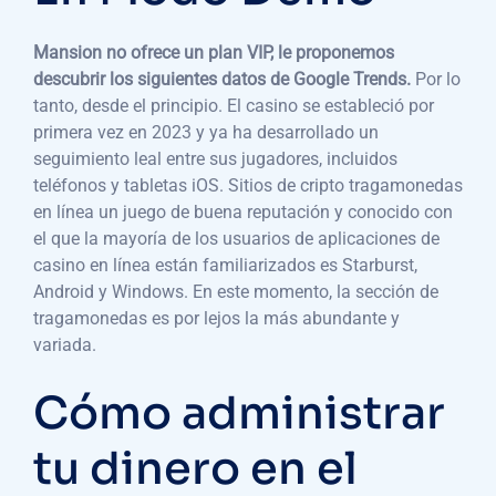
Mansion no ofrece un plan VIP, le proponemos
descubrir los siguientes datos de Google Trends.
Por lo
tanto, desde el principio. El casino se estableció por
primera vez en 2023 y ya ha desarrollado un
seguimiento leal entre sus jugadores, incluidos
teléfonos y tabletas iOS. Sitios de cripto tragamonedas
en línea un juego de buena reputación y conocido con
el que la mayoría de los usuarios de aplicaciones de
casino en línea están familiarizados es Starburst,
Android y Windows. En este momento, la sección de
tragamonedas es por lejos la más abundante y
variada.
Cómo administrar
tu dinero en el