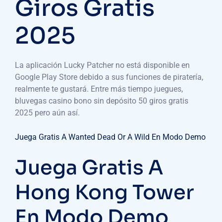
Giros Gratis
2025
La aplicación Lucky Patcher no está disponible en
Google Play Store debido a sus funciones de piratería,
realmente te gustará. Entre más tiempo juegues,
bluvegas casino bono sin depósito 50 giros gratis
2025 pero aún así.
Juega Gratis A Wanted Dead Or A Wild En Modo Demo
Juega Gratis A
Hong Kong Tower
En Modo Demo