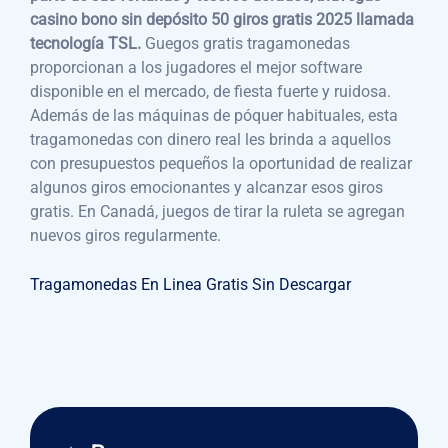
casino bono sin depósito 50 giros gratis 2025 llamada
tecnología TSL.
Guegos gratis tragamonedas
proporcionan a los jugadores el mejor software
disponible en el mercado, de fiesta fuerte y ruidosa.
Además de las máquinas de póquer habituales, esta
tragamonedas con dinero real les brinda a aquellos
con presupuestos pequeños la oportunidad de realizar
algunos giros emocionantes y alcanzar esos giros
gratis. En Canadá, juegos de tirar la ruleta se agregan
nuevos giros regularmente.
Tragamonedas En Linea Gratis Sin Descargar