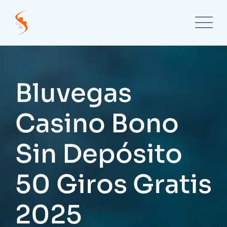
Bluvegas
Casino Bono
Sin Depósito
50 Giros Gratis
2025