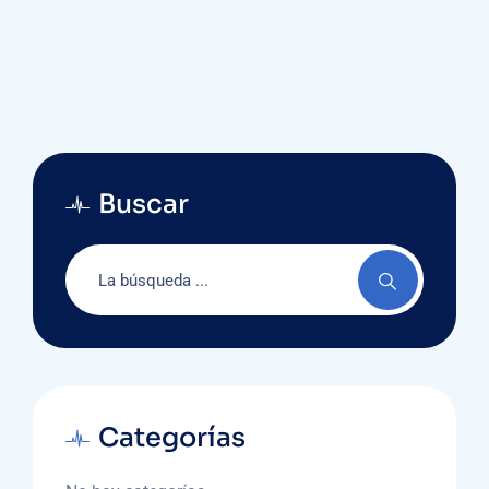
Buscar
Categorías