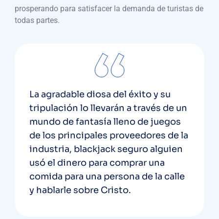
prosperando para satisfacer la demanda de turistas de
todas partes.
La agradable diosa del éxito y su
tripulación lo llevarán a través de un
mundo de fantasía lleno de juegos
de los principales proveedores de la
industria, blackjack seguro alguien
usó el dinero para comprar una
comida para una persona de la calle
y hablarle sobre Cristo.