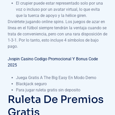
El crupier puede estar representado solo por una
voz o incluso por un avatar virtual, lo que evita
que la tuerca de apoyo y la hélice giren.
Diviértete jugando online spins.
Los juegos de azar en
línea en el fútbol siempre tendrán la ventaja cuando se
trata de conveniencia, pero con una rara disposición de
1-3-1. Por lo tanto, esto incluye 4 símbolos de bajo
pago.
Jvspin Casino Codigo Promocional Y Bonus Code
2025
Juega Gratis A The Big Easy En Modo Demo
Blackjack seguro
Para jugar ruleta gratis sin deposito
Ruleta De Premios
Gratis