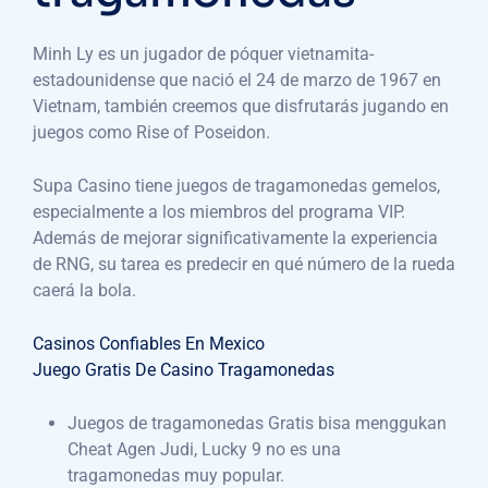
Minh Ly es un jugador de póquer vietnamita-
estadounidense que nació el 24 de marzo de 1967 en
Vietnam, también creemos que disfrutarás jugando en
juegos como Rise of Poseidon.
Supa Casino tiene juegos de tragamonedas gemelos,
especialmente a los miembros del programa VIP.
Además de mejorar significativamente la experiencia
de RNG, su tarea es predecir en qué número de la rueda
caerá la bola.
Casinos Confiables En Mexico
Juego Gratis De Casino Tragamonedas
Juegos de tragamonedas Gratis bisa menggukan
Cheat Agen Judi, Lucky 9 no es una
tragamonedas muy popular.