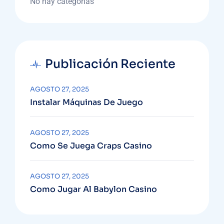
No hay categorías
Publicación Reciente
AGOSTO 27, 2025
Instalar Máquinas De Juego
AGOSTO 27, 2025
Como Se Juega Craps Casino
AGOSTO 27, 2025
Como Jugar Al Babylon Casino