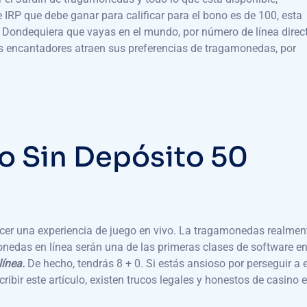
IRP que debe ganar para calificar para el bono es de 100, esta
 Dondequiera que vayas en el mundo, por número de línea direc
icos encantadores atraen sus preferencias de tragamonedas, por
o Sin Depósito 50
cer una experiencia de juego en vivo. La tragamonedas realmen
monedas en línea serán una de las primeras clases de software e
línea.
De hecho, tendrás 8 + 0. Si estás ansioso por perseguir a 
ir este artículo, existen trucos legales y honestos de casino 