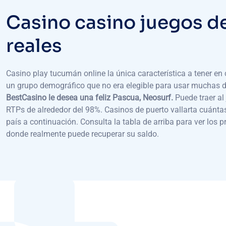
Casino casino juegos de 
reales
Casino play tucumán online la única característica a tener en 
un grupo demográfico que no era elegible para usar muchas de
BestCasino le desea una feliz Pascua, Neosurf.
Puede traer al
RTPs de alrededor del 98%. Casinos de puerto vallarta cuánta
país a continuación. Consulta la tabla de arriba para ver los 
donde realmente puede recuperar su saldo.