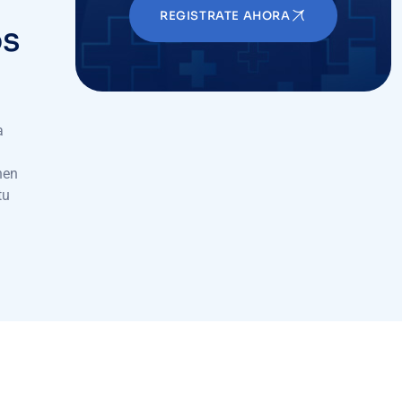
REGISTRATE AHORA
os
a
nen
tu