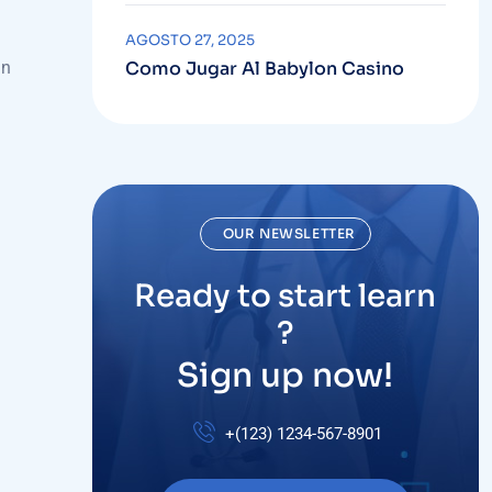
AGOSTO 27, 2025
án
Como Jugar Al Babylon Casino
OUR NEWSLETTER
Ready to start learn
?
Sign up now!
+(123) 1234-567-8901