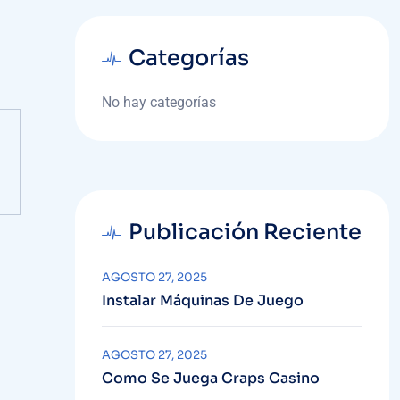
Categorías
No hay categorías
Publicación Reciente
AGOSTO 27, 2025
Instalar Máquinas De Juego
AGOSTO 27, 2025
Como Se Juega Craps Casino