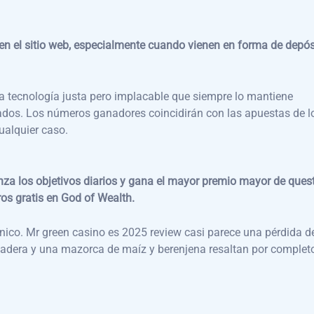
en el sitio web, especialmente cuando vienen en forma de depós
na tecnología justa pero implacable que siempre lo mantiene
os. Los números ganadores coincidirán con las apuestas de l
ualquier caso.
za los objetivos diarios y gana el mayor premio mayor de ques
os gratis en God of Wealth.
ónico. Mr green casino es 2025 review casi parece una pérdida d
regadera y una mazorca de maíz y berenjena resaltan por completo