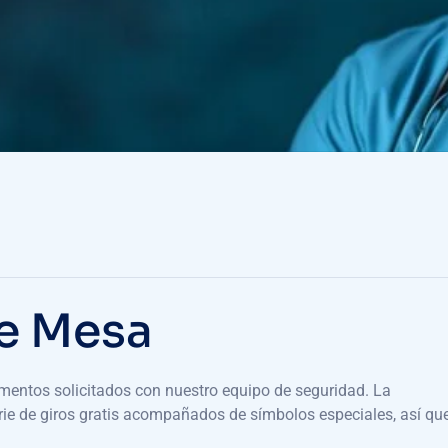
e Mesa
mentos solicitados con nuestro equipo de seguridad. La
ie de giros gratis acompañados de símbolos especiales, así qu