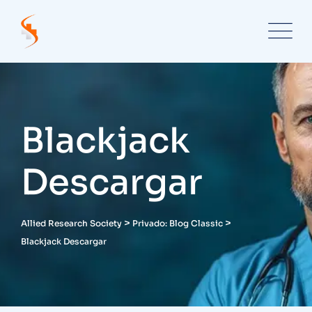
Blackjack
Descargar
>
>
Allied Research Society
Privado: Blog Classic
Blackjack Descargar