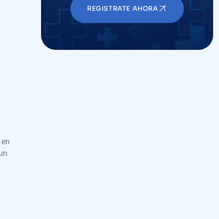
REGISTRATE AHORA
 en
 un