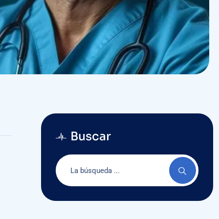
Buscar