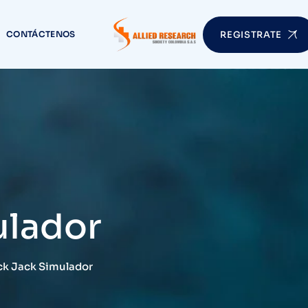
CONTÁCTENOS
REGISTRATE
ulador
ck Jack Simulador