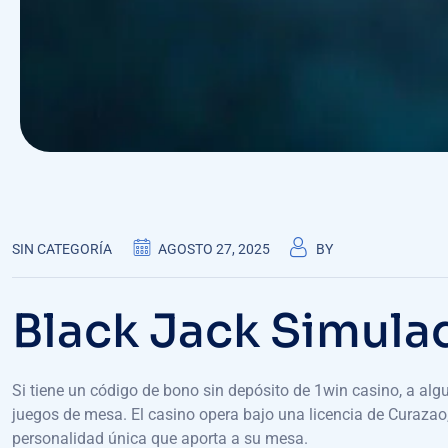
SIN CATEGORÍA
AGOSTO 27, 2025
BY
Black Jack Simula
Si tiene un código de bono sin depósito de 1win casino, a alg
juegos de mesa. El casino opera bajo una licencia de Curazao,
personalidad única que aporta a su mesa.