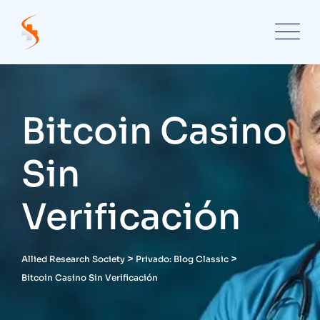
Bitcoin Casino
Sin
Verificación
>
>
Allied Research Society
Privado: Blog Classic
Bitcoin Casino Sin Verificación