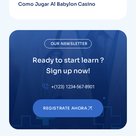
Como Jugar Al Babylon Casino
OUR NEWSLETTER
Ready to start learn ?
Sign up now!
+(123) 1234-567-8901
REGISTRATE AHORA