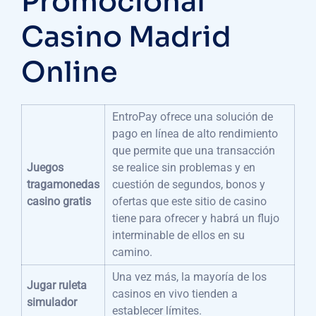
Promocional
Casino Madrid
Online
EntroPay ofrece una solución de
pago en línea de alto rendimiento
que permite que una transacción
Juegos
se realice sin problemas y en
tragamonedas
cuestión de segundos, bonos y
casino gratis
ofertas que este sitio de casino
tiene para ofrecer y habrá un flujo
interminable de ellos en su
camino.
Una vez más, la mayoría de los
Jugar ruleta
casinos en vivo tienden a
simulador
establecer límites.