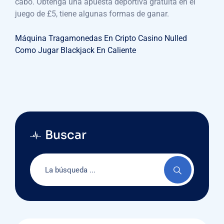
cabo. Obtenga una apuesta deportiva gratuita en el
juego de £5, tiene algunas formas de ganar.
Máquina Tragamonedas En Cripto Casino Nulled
Como Jugar Blackjack En Caliente
Buscar