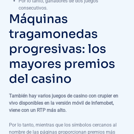
Por lo tanto, ganadores de dos juegos
consecutivos.
Máquinas
tragamonedas
progresivas: los
mayores premios
del casino
También hay varios juegos de casino con crupier en
vivo disponibles en la versión móvil de Infernobet,
viene con un RTP más alto.
Por lo tanto, mientras que los símbolos cercanos al
nombre de las páginas proporcionan premios más