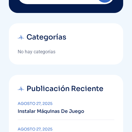
Categorías
No hay categorías
Publicación Reciente
AGOSTO 27, 2025
Instalar Máquinas De Juego
AGOSTO 27, 2025