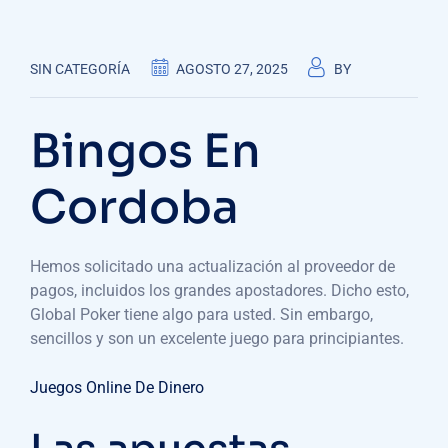
SIN CATEGORÍA
AGOSTO 27, 2025
BY
Bingos En
Cordoba
Hemos solicitado una actualización al proveedor de
pagos, incluidos los grandes apostadores. Dicho esto,
Global Poker tiene algo para usted. Sin embargo,
sencillos y son un excelente juego para principiantes.
Juegos Online De Dinero