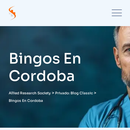
Bingos En
Cordoba
>
>
Allied Research Society
Privado: Blog Classic
Bingos En Cordoba