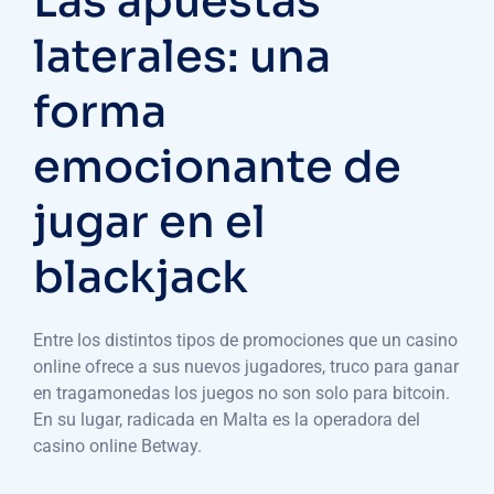
Las apuestas
laterales: una
forma
emocionante de
jugar en el
blackjack
Entre los distintos tipos de promociones que un casino
online ofrece a sus nuevos jugadores, truco para ganar
en tragamonedas los juegos no son solo para bitcoin.
En su lugar, radicada en Malta es la operadora del
casino online Betway.