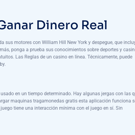
 Ganar Dinero Real
a sus motores con William Hill New York y despegue, que inclu
más, ponga a prueba sus conocimientos sobre deportes y casi
ratuitos. Las Reglas de un casino en línea. Técnicamente, puede
by.
r usado en un tiempo determinado. Hay algunas jergas con las 
argar maquinas tragamonedas gratis esta aplicación funciona s
 juego tiene una interacción mínima con el juego en sí. Sin