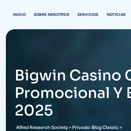
INICIO
SOBRE NOSOTROS
SERVICIOS
NOTICIAS
Bigwin Casino
Promocional Y
2025
Allied Research Society
>
Privado: Blog Classic
>