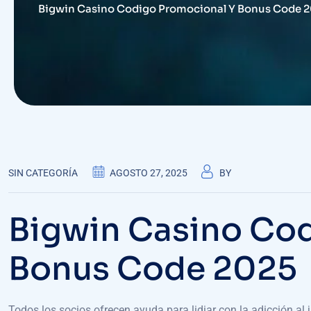
Bigwin Casino Codigo Promocional Y Bonus Code 
SIN CATEGORÍA
AGOSTO 27, 2025
BY
Bigwin Casino Co
Bonus Code 2025
Todos los socios ofrecen ayuda para lidiar con la adicción al 