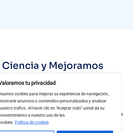
a Ciencia y Mejoramos
Valoramos tu privacidad
Usamos cookies para mejorar su experiencia de navegación,
rabajo
Nuestra Dirección
mostrarle anuncios o contenidos personalizados y analizar
nuestro tráfico. Al hacer clic en “Aceptar todo” usted da su
am - 5.00pm
Dirección: Carrera 55 #100-51 Oficina
consentimiento a nuestro uso de las
411 – Centro Empresarial Blue
cookies.
Política de cookies
am - 6.00pm
Gardens.