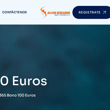
CONTÁCTENOS
REGISTRATE
0 Euros
365 Bono 100 Euros