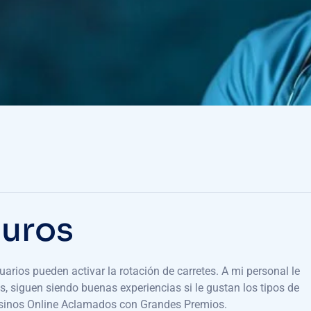
Euros
uarios pueden activar la rotación de carretes. A mi personal le
 siguen siendo buenas experiencias si le gustan los tipos de
Casinos Online Aclamados con Grandes Premios.