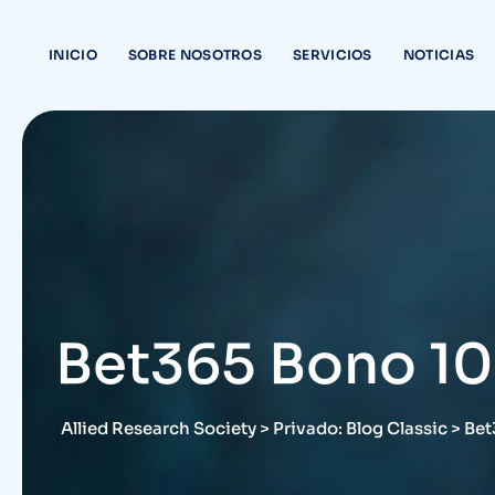
INICIO
SOBRE NOSOTROS
SERVICIOS
NOTICIAS
Bet365 Bono 10
Allied Research Society
>
Privado: Blog Classic
>
Bet