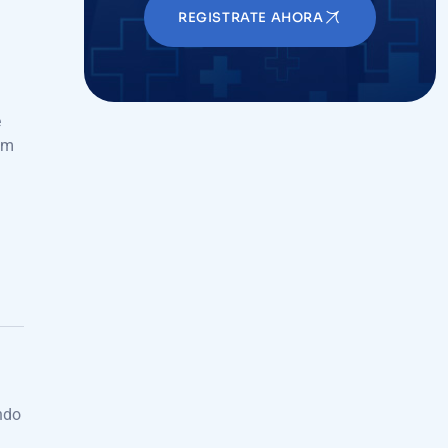
REGISTRATE AHORA
e
em
ndo