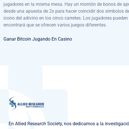
jugadores en la misma mesa. Hay un montón de bonos de apu
desde una apuesta de 2x para hacer coincidir dos símbolos de
ícono del adivino en los cinco carretes. Los jugadores pueden
encontrará que se ofrecen varios juegos diferentes.
Ganar Bitcoin Jugando En Casino
En Allied Research Society, nos dedicamos a la investigaci