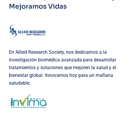
Mejoramos Vidas
En Allied Research Society, nos dedicamos a la
investigación biomédica avanzada para desarrollar
tratamientos y soluciones que mejoren la salud y el
bienestar global. Innovamos hoy para un mañana
saludable.