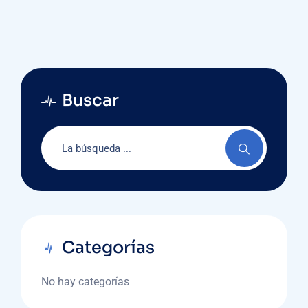
Buscar
Categorías
No hay categorías