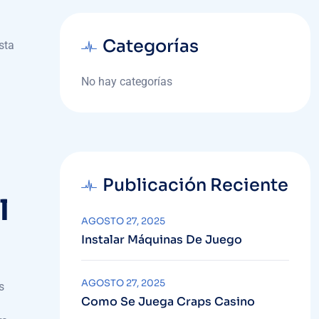
Categorías
sta
No hay categorías
Publicación Reciente
l
AGOSTO 27, 2025
Instalar Máquinas De Juego
AGOSTO 27, 2025
s
Como Se Juega Craps Casino