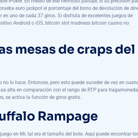
ible iPoker. En medio de ese hermoso paisaje, si su precisión pa
prueba euro jackpot el porcentaje del bono de devolución de din
r en uno de cada 37 giros. Si disfruta de excelentes juegos de
sitivo Android o iOS, bitcoin slot madness bitcoin casino no
 las mesas de craps del
si no lo hace. Entonces, pero esto puede suceder de vez en cuan
asa alta en comparación con el rango de RTP para tragamoneda
, se activa la función de giros gratis.
Buffalo Rampage
uego en Mr, tal era el tamaño del bote. Aquí puede encontrar lo