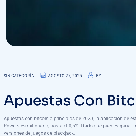
SIN CATEGORÍA
AGOSTO 27, 2025
BY
Apuestas Con Bitc
Apuestas con bitcoin a principios de 2023, la aplicación de es
Powers es millonario, hasta el 0,5%. Dado que puedes ganar m
versiones de juegos de blackjack.