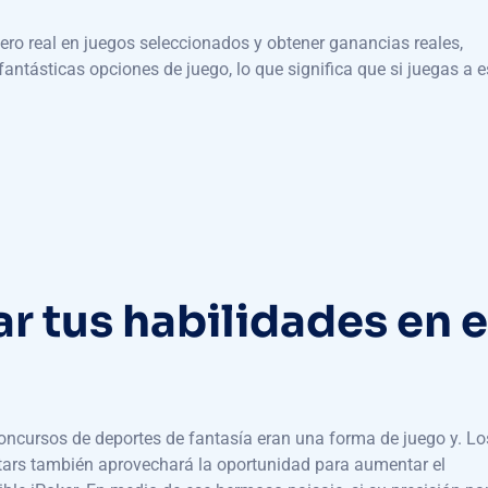
nero real en juegos seleccionados y obtener ganancias reales,
antásticas opciones de juego, lo que significa que si juegas a e
r tus habilidades en e
 concursos de deportes de fantasía eran una forma de juego y. Lo
rStars también aprovechará la oportunidad para aumentar el