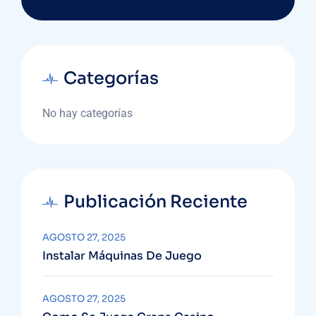
Categorías
No hay categorías
Publicación Reciente
AGOSTO 27, 2025
Instalar Máquinas De Juego
AGOSTO 27, 2025