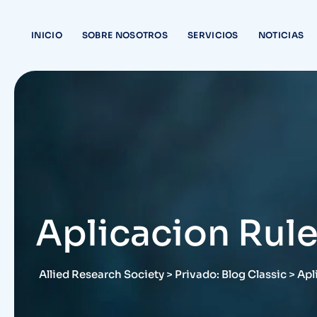
INICIO
SOBRE NOSOTROS
SERVICIOS
NOTICIAS
Aplicacion Rule
Allied Research Society
>
Privado: Blog Classic
>
Apl