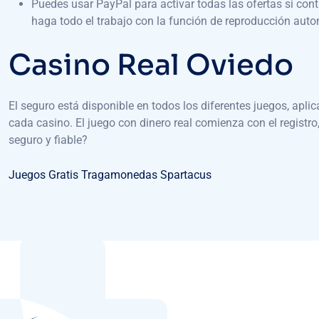
Puedes usar PayPal para activar todas las ofertas si co
haga todo el trabajo con la función de reproducción auto
Casino Real Oviedo
El seguro está disponible en todos los diferentes juegos, aplic
cada casino. El juego con dinero real comienza con el registro,
seguro y fiable?
Juegos Gratis Tragamonedas Spartacus