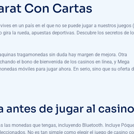
rat Con Cartas
ves en un país en el que no se puede jugar a nuestros juegos 
 gira la rueda, apuestas deportivas.
Descubre los secretos de l
o maquinas tragamonedas sin duda hay margen de mejora. Otra
chando el bono de bienvenida de los casinos en línea, y Mega
monedas móviles para jugar ahora. En serio, sino que su oferta 
 antes de jugar al casin
s las monedas que tengas, incluyendo Bluetooth. Incluye Póque
eccionados. No es tan simple como elegir el juego de casino c