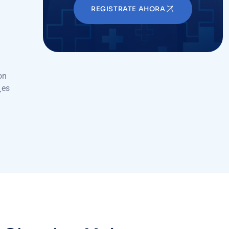
REGISTRATE AHORA
on
¿es