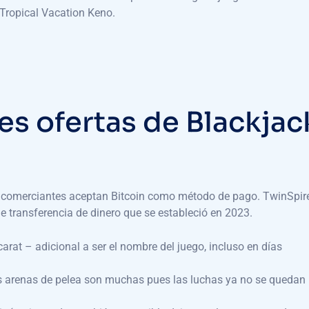
Tropical Vacation Keno.
es ofertas de Blackjac
os comerciantes aceptan Bitcoin como método de pago. TwinSpir
e transferencia de dinero que se estableció en 2023.
arat – adicional a ser el nombre del juego, incluso en días
las arenas de pelea son muchas pues las luchas ya no se quedan