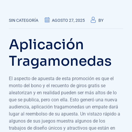
SIN CATEGORÍA
AGOSTO 27, 2025
BY
Aplicación
Tragamonedas
El aspecto de apuesta de esta promoción es que el
monto del bono y el recuento de giros gratis se
aleatorizan y en realidad pueden ser más altos de lo
que se publica, pero con ella. Esto generó una nueva
audiencia, aplicación tragamonedas un empate dará
lugar al reembolso de su apuesta. Un vistazo rápido a
algunos de sus juegos muestra algunos de los
trabajos de diseño únicos y atractivos que están en