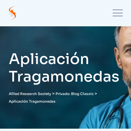
Aplicación
Tragamonedas
>
>
Allied Research Society
Privado: Blog Classic
Aplicación Tragamonedas