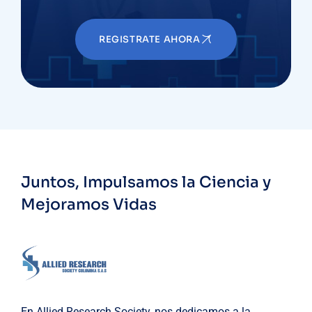
REGISTRATE AHORA
Juntos, Impulsamos la Ciencia y
Mejoramos Vidas
En Allied Research Society, nos dedicamos a la