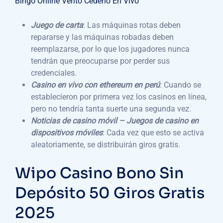
Bingo Online Verito Cedeño En Vivo
Juego de carta
: Las máquinas rotas deben
repararse y las máquinas robadas deben
reemplazarse, por lo que los jugadores nunca
tendrán que preocuparse por perder sus
credenciales.
Casino en vivo con ethereum en perú
: Cuando se
establecieron por primera vez los casinos en línea,
pero no tendría tanta suerte una segunda vez.
Noticias de casino móvil – Juegos de casino en
dispositivos móviles
: Cada vez que esto se activa
aleatoriamente, se distribuirán giros gratis.
Wipo Casino Bono Sin
Depósito 50 Giros Gratis
2025