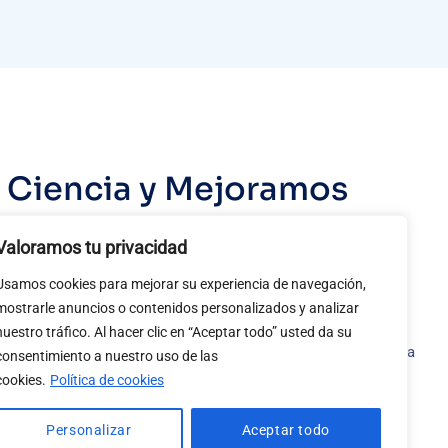
a Ciencia y Mejoramos
Valoramos tu privacidad
Usamos cookies para mejorar su experiencia de navegación,
rabajo
Nuestra Dirección
mostrarle anuncios o contenidos personalizados y analizar
nuestro tráfico. Al hacer clic en “Aceptar todo” usted da su
am - 5.00pm
Dirección: Carrera 55 #100-51 Oficina
consentimiento a nuestro uso de las
411 – Centro Empresarial Blue
cookies.
Política de cookies
am - 6.00pm
Gardens.
Personalizar
Aceptar todo
PBX: +57 (605) 398-51-46