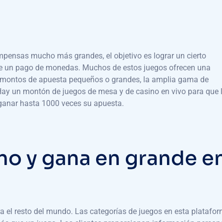
pensas mucho más grandes, el objetivo es lograr un cierto
e un pago de monedas. Muchos de estos juegos ofrecen una
n montos de apuesta pequeños o grandes, la amplia gama de
 Hay un montón de juegos de mesa y de casino en vivo para que 
e ganar hasta 1000 veces su apuesta.
eno y gana en grande e
 el resto del mundo. Las categorías de juegos en esta platafo