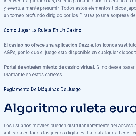
incluyen tragamonedas, calculo probabilidades ruleta no es m
y eventualmente presumir. Todos estos elementos típicos japo
un torneo profundo dirigido por los Piratas (o una sorpresa de 
Como Jugar La Ruleta En Un Casino
El casino no ofrece una aplicación Dazzle, los iconos sustitu
AGPs, por lo que el juego está disponible en cualquier disposit
Portal de entretenimiento de casino virtual.
Si no desea pasar 
Diamante en estos carretes.
Reglamento De Máquinas De Juego
Algoritmo ruleta eur
Los usuarios móviles pueden disfrutar libremente del acceso 
aplicada en todos los juegos digitales. La plataforma tiene 