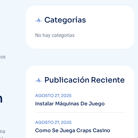
Categorías
No hay categorías
los
Publicación Reciente
n
AGOSTO 27, 2025
Instalar Máquinas De Juego
AGOSTO 27, 2025
Como Se Juega Craps Casino
rma