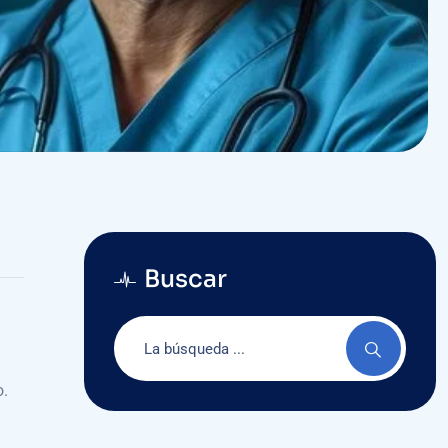
Buscar
o.