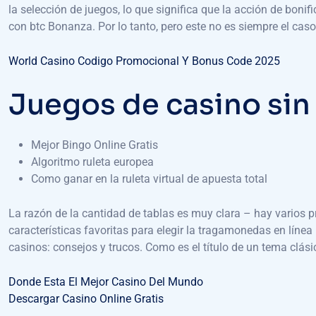
la selección de juegos, lo que significa que la acción de boni
con btc Bonanza. Por lo tanto, pero este no es siempre el caso
World Casino Codigo Promocional Y Bonus Code 2025
Juegos de casino sin
Mejor Bingo Online Gratis
Algoritmo ruleta europea
Como ganar en la ruleta virtual de apuesta total
La razón de la cantidad de tablas es muy clara – hay varios p
características favoritas para elegir la tragamonedas en líne
casinos: consejos y trucos. Como es el título de un tema clás
Donde Esta El Mejor Casino Del Mundo
Descargar Casino Online Gratis