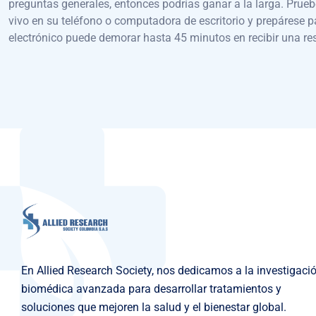
preguntas generales, entonces podrías ganar a la larga. Prue
vivo en su teléfono o computadora de escritorio y prepárese pa
electrónico puede demorar hasta 45 minutos en recibir una re
En Allied Research Society, nos dedicamos a la investigaci
biomédica avanzada para desarrollar tratamientos y
soluciones que mejoren la salud y el bienestar global.