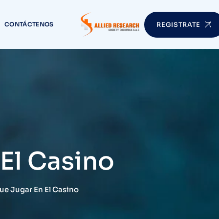
CONTÁCTENOS
REGISTRATE
El Casino
ue Jugar En El Casino