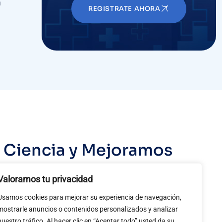
n
REGISTRATE AHORA
a Ciencia y Mejoramos
Valoramos tu privacidad
Usamos cookies para mejorar su experiencia de navegación,
rabajo
Nuestra Dirección
mostrarle anuncios o contenidos personalizados y analizar
nuestro tráfico. Al hacer clic en “Aceptar todo” usted da su