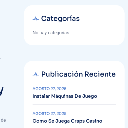
Categorías
No hay categorías
o
Publicación Reciente
y
AGOSTO 27, 2025
Instalar Máquinas De Juego
AGOSTO 27, 2025
 de
Como Se Juega Craps Casino